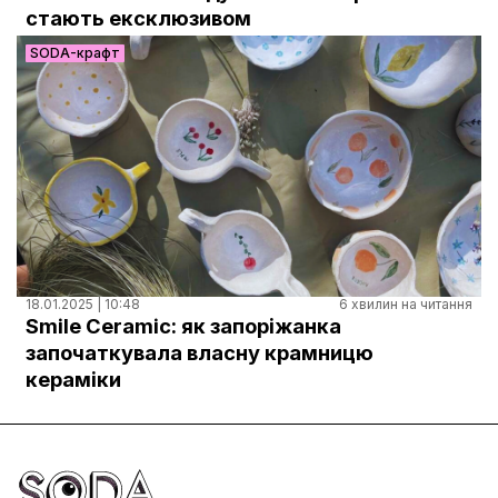
Документи
стають ексклюзивом
SODA-крафт
18.01.2025 | 10:48
6 хвилин на читання
Smile Ceramic: як запоріжанка
започаткувала власну крамницю
кераміки