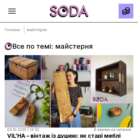
Головна
майстерня
Все по темі: майстерня
Головна
Тексти
Спецпроєкти
Slow news
Місто
Про нас
Редакційна політика
Правила використання матеріалів
04.10.2025 | 14:32
6 хвилин на читання
VIL’HA – вінтаж із душею: як старі меблі