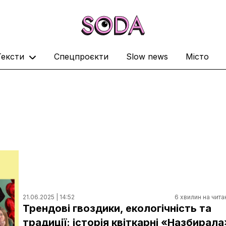
Тексти
Спецпроєкти
Slow news
Місто
21.06.2025 | 14:52
6 хвилин на чита
Трендові гвоздики, екологічність та
традиції: історія квіткарні «Назбирала