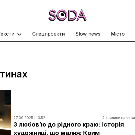
Тексти
Спецпроєкти
Slow news
Місто
ртинах
27.09.2025 | 13:52
4 хвилини на чита
З любов’ю до рідного краю: історія
художниці, що малює Крим