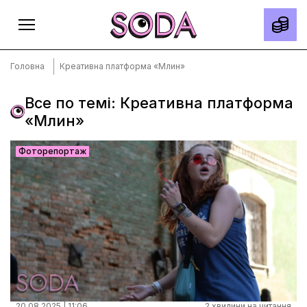
Головна
Креативна платформа «Млин»
Все по темі: Креативна платформа
«Млин»
Головна
Тексти
Фоторепортаж
Спецпроєкти
Slow news
Місто
Про нас
Редакційна політика
Правила використання матеріалів
20.08.2025 | 11:06
2 хвилини на читання