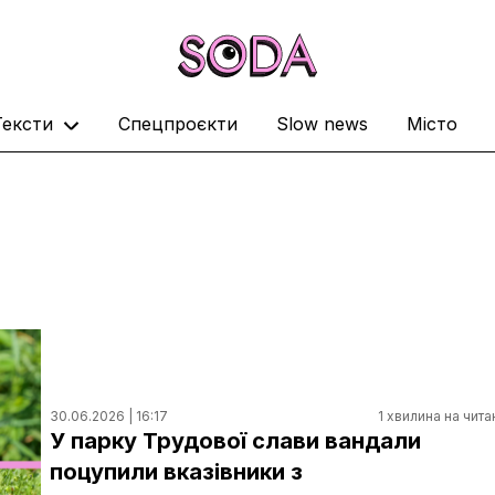
Тексти
Спецпроєкти
Slow news
Місто
30.06.2026 | 16:17
1 хвилина на чита
У парку Трудової слави вандали
поцупили вказівники з