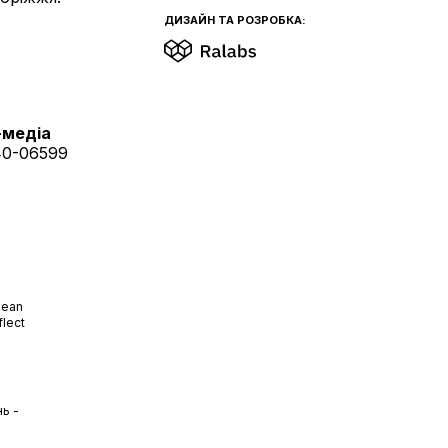
ДИЗАЙН ТА РОЗРОБКА:
-медіа
40-06599
pean
flect
ь -