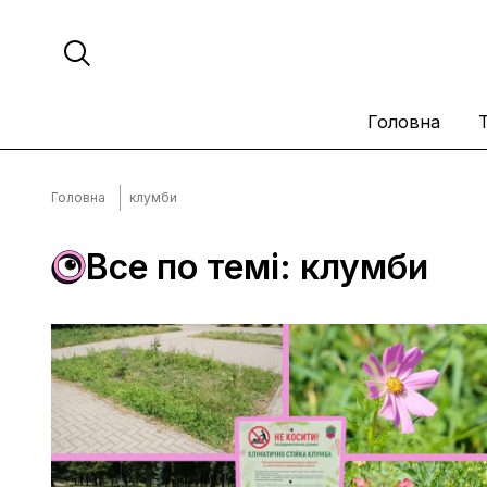
Головна
Головна
клумби
Все по темі: клумби