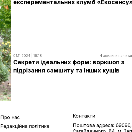
експерементальних клумб «Екосенсу
01.11.2024 | 16:18
4 хвилини на чита
Секрети ідеальних форм: воркшоп з
підрізання самшиту та інших кущів
Контакти
Про нас
Поштова адреса: 69096,
Редакційна політика
Сагайдачного, 84, м. За