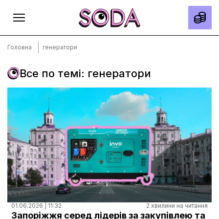
Головна
генератори
Все по темі: генератори
Головна
Тексти
Спецпроєкти
Slow news
Місто
Про нас
Редакційна політика
Правила використання матеріалів
01.06.2026 | 11:32
2 хвилини на читання
Запоріжжя серед лідерів за закупівлею та