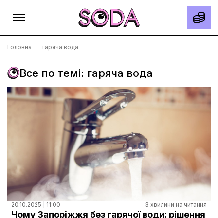
Головна
гаряча вода
Все по темі: гаряча вода
Головна
Тексти
Спецпроєкти
Slow news
Місто
Про нас
Редакційна політика
Правила використання матеріалів
20.10.2025 | 11:00
3 хвилини на читання
Чому Запоріжжя без гарячої води: рішення