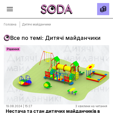
Головна
Дитячі майданчики
Все по темі: Дитячі майданчики
Головна
Рішення
Тексти
Спецпроєкти
Slow news
Місто
Про нас
Редакційна політика
Правила використання матеріалів
19.08.2024 | 15:27
3 хвилини на читання
Нестача та стан дитячих майданчиків в