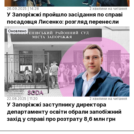
26.09.2025 | 14:28
2 хвилини на читання
У Запоріжжі пройшло засідання по справі
посадовця Лисенко: розгляд перенесли
Оновлено
22.08.2025 | 11:20
2 хвилини на читання
У Запоріжжі заступнику директора
департаменту освіти обрали запобіжний
захід у справі про розтрату 8,6 млн грн