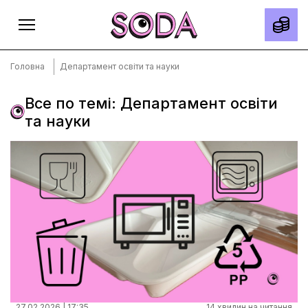
Головна
Департамент освіти та науки
Все по темі: Департамент освіти
та науки
Головна
Тексти
Спецпроєкти
Slow news
Місто
Про нас
Редакційна політика
Правила використання матеріалів
27.02.2026 | 17:35
14 хвилин на читання