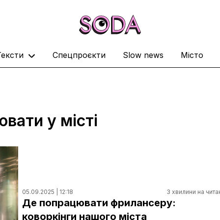
Тексти
Спецпроєкти
Slow news
Місто
ювати у місті
05.09.2025 | 12:18
3 хвилини на чита
Де попрацювати фрилансеру:
коворкінги нашого міста