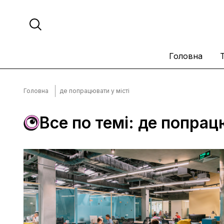
Головна
Головна
де попрацювати у місті
Все по темі: де попрац