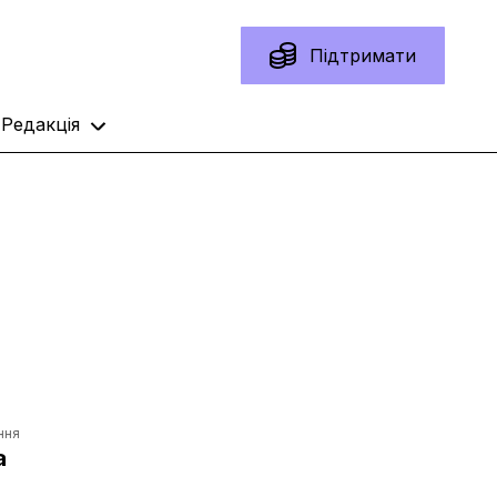
Підтримати
Редакція
ння
а
и