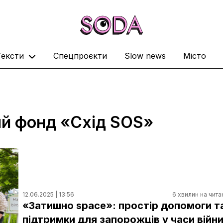
Тексти
Спецпроєкти
Slow news
Місто
ний фонд «Схід SOS»
12.06.2025 | 13:56
6 хвилин на чита
«Затишно space»: простір допомоги т
підтримки для запорожців у часи війн