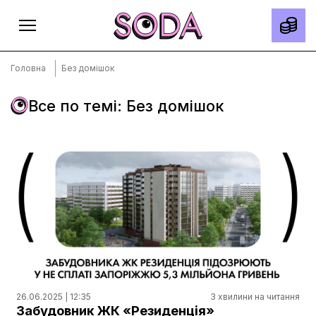
Головна
Без домішок
Все по темі: Без домішок
Головна
Тексти
Спецпроєкти
Slow news
Місто
Про нас
Редакційна політика
Правила використання матеріалів
26.06.2025 | 12:35
3 хвилини на читання
Забудовник ЖК «Резиденція»