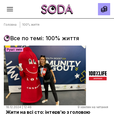
Головна
100% життя
Все по темі: 100% життя
Головна
Рушії змін
Тексти
Спецпроєкти
Slow news
Місто
Про нас
Редакційна політика
Правила використання матеріалів
16.12.2024 | 12:46
9 хвилин на читання
Жити на всі сто: інтерв’ю з головою