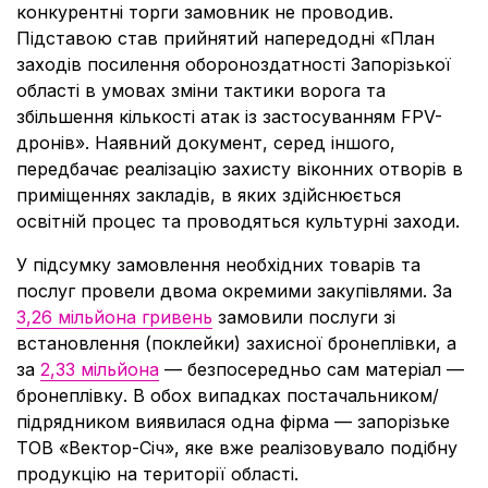
конкурентні торги замовник не проводив.
Підставою став прийнятий напередодні «План
заходів посилення обороноздатності Запорізької
області в умовах зміни тактики ворога та
збільшення кількості атак із застосуванням FPV-
дронів». Наявний документ, серед іншого,
передбачає реалізацію захисту віконних отворів в
приміщеннях закладів, в яких здійснюється
освітній процес та проводяться культурні заходи.
У підсумку замовлення необхідних товарів та
послуг провели двома окремими закупівлями. За
3,26 мільйона гривень
замовили послуги зі
встановлення (поклейки) захисної бронеплівки, а
за
2,33 мільйона
— безпосередньо сам матеріал —
бронеплівку. В обох випадках постачальником/
підрядником виявилася одна фірма — запорізьке
ТОВ «Вектор-Січ», яке вже реалізовувало подібну
продукцію на території області.