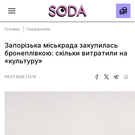
Головна
Спецпроєкти
Запорізька міськрада закупилась
бронеплівкою: скільки витратили на
Головна
«культуру»
Тексти
Спецпроєкти
09.07.2026 | 12:10
Slow news
Місто
Про нас
Редакційна політика
Правила використання матеріалів