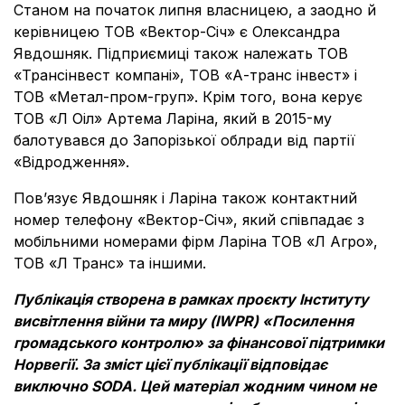
Станом на початок липня власницею, а заодно й
керівницею ТОВ «Вектор-Січ» є Олександра
Явдошняк. Підприємиці також належать ТОВ
«Трансінвест компані», ТОВ «А-транс інвест» і
ТОВ «Метал-пром-груп». Крім того, вона керує
ТОВ «Л Оіл» Артема Ларіна, який в 2015-му
балотувався до Запорізької облради від партії
«Відродження».
Пов’язує Явдошняк і Ларіна також контактний
номер телефону «Вектор-Січ», який співпадає з
мобільними номерами фірм Ларіна ТОВ «Л Агро»,
ТОВ «Л Транс» та іншими.
Публікація створена в рамках проєкту Інституту
висвітлення війни та миру (IWPR) «Посилення
громадського контролю» за фінансової підтримки
Норвегії. За зміст цієї публікації відповідає
виключно SODA. Цей матеріал жодним чином не