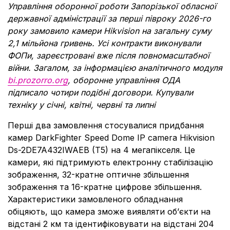
Управління оборонної роботи Запорізької обласної
державної адміністрації за перші півроку 2026-го
року замовило камери Hikvision на загальну суму
2,1 мільйона гривень. Усі контракти виконували
ФОПи, зареєстровані вже після повномасштабної
війни. Загалом, за інформацією аналітичного модуля
bi.prozorro.org
, оборонне управління ОДА
підписало чотири подібні договори. Купували
техніку у січні, квітні, червні та липні
Перші два замовлення стосувалися придбання
камер DarkFighter Speed Dome IP camera Hikvision
Ds-2DE7A432IWAEB (T5) на 4 мегапікселя. Це
камери, які підтримують електронну стабілізацію
зображення, 32-кратне оптичне збільшення
зображення та 16-кратне цифрове збільшення.
Характеристики замовленого обладнання
обіцяють, що камера зможе виявляти обʼєкти на
відстані 2 км та ідентифіковувати на відстані 204