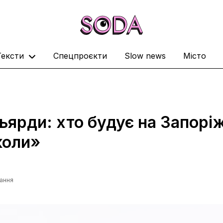
Тексти
Спецпроєкти
Slow news
Місто
льярди: хто будує на Запорі
коли»
тання