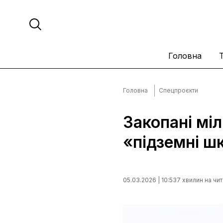
Головна
Головна
Спецпроєкти
Закопані мі
«підземні ш
05.03.2026 | 10:53
7 хвилин на чи