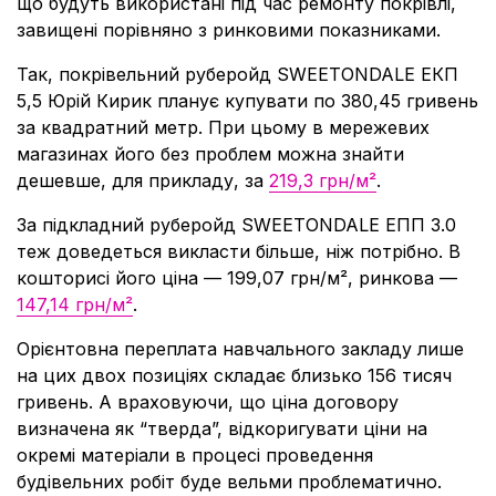
що будуть використані під час ремонту покрівлі,
завищені порівняно з ринковими показниками.
Так, покрівельний руберойд SWEETONDALE ЕКП
5,5 Юрій Кирик планує купувати по 380,45 гривень
за квадратний метр. При цьому в мережевих
магазинах його без проблем можна знайти
дешевше, для прикладу, за
219,3 грн/м²
.
За підкладний руберойд SWEETONDALE ЕПП 3.0
теж доведеться викласти більше, ніж потрібно. В
кошторисі його ціна — 199,07 грн/м², ринкова —
147,14 грн/м²
.
Орієнтовна переплата навчального закладу лише
на цих двох позиціях складає близько 156 тисяч
гривень. А враховуючи, що ціна договору
визначена як “тверда”, відкоригувати ціни на
окремі матеріали в процесі проведення
будівельних робіт буде вельми проблематично.