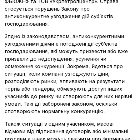
ФЬЮЖН» та ТОВ «Укрпетролцентр». Справа
стосується порушень Закону про
антиконкурентне узгодження дій суб’єктів
господарювання.
Згідно із законодавством, антиконкурентними
узгодженими діями є погоджені дії суб’єктів
господарювання, які можуть призвести або вже
призвели до недопущення, усунення чи
обмеження конкуренції. Зокрема, йдеться про
ситуації, коли компанії узгоджують ціни,
розподіляють ринки, впливають на результати
торгів або тендерів, обмежують доступ інших
учасників до ринку чи створюють для них нерівні
умови. Такі дії заборонені законом, оскільки
спотворюють нормальну конкуренцію.
Також ситуації з одним учасником, масові
відмови від підписання договорів або мінімальні
розриви в цінах можуть свідчити про формальне