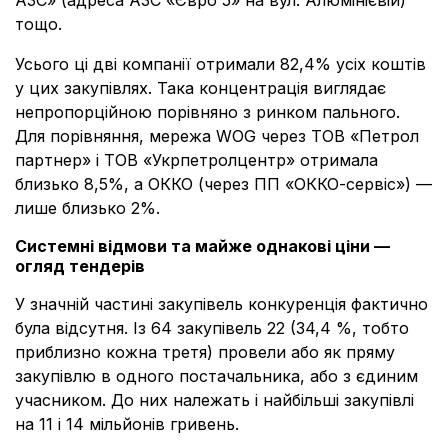
АЗС» (адреса АЗС «Євро 5» на вул. Алюмінієвій)
тощо.
Усього ці дві компанії отримали 82,4% усіх коштів
у цих закупівлях. Така концентрація виглядає
непропорційною порівняно з ринком пального.
Для порівняння, мережа WOG через ТОВ «Петрол
партнер» і ТОВ «Укрпетролцентр» отримала
близько 8,5%, а ОККО (через ПП «ОККО-сервіс») —
лише близько 2%.
Системні відмови та майже однакові ціни —
огляд тендерів
У значній частині закупівель конкуренція фактично
була відсутня. Із 64 закупівель 22 (34,4 %, тобто
приблизно кожна третя) провели або як пряму
закупівлю в одного постачальника, або з єдиним
учасником. До них належать і найбільші закупівлі
на 11 і 14 мільйонів гривень.