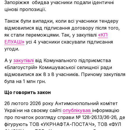
Запоріжжя
обидва учасники подали ідентичні
цінові пропозиції.
Також були випадки, коли всі учасники тендеру
відмовилися від підписання договору після того,
як стали переможцями. Так, у закупівлі
«КП
ЕЛУАШ»
усі 4 учасники скасували підписання
угоди.
А у
закупівлі
від
Комунального підприємства
«
Благоустрій
»
Комишуваської селищної ради
відмовилися аж 8 з 8 учасників. Причому закупівля
була на 1 млн грн.
Що говорить закон
26 лютого 2026 року Антимонопольний комітет
України на своєму сайті
опублікував
інформацію
про початок розгляду справи № 128-26.13/36-26, де
фігурують ТОВ «УКРНАФТА-ПОСТАЧ», ТОВ «ФУЛ