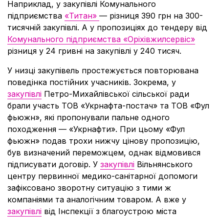
Наприклад, у закупівлі Комунального
підприємства
«Титан»
— різниця 390 грн на 300-
тисячній закупівлі. А у пропозиціях до тендеру від
Комунального підприємства «Оріхівжилсервіс»
різниця у 24 гривні на закупівлі у 240 тисяч.
У низці закупівель простежується повторювана
поведінка постійних учасників. Зокрема, у
закупівлі
Петро-Михайлівської сільської ради
брали участь ТОВ «Укрнафта-постач» та ТОВ «Фул
фьюжн», які пропонували пальне одного
походження — «Укрнафти». При цьому «Фул
фьюжн» подав трохи нижчу цінову пропозицію,
був визначений переможцем, однак відмовився
підписувати договір. У
закупівлі
Вільнянського
центру первинної медико-санітарної допомоги
зафіксовано зворотну ситуацію з тими ж
компаніями та аналогічним товаром. А вже у
закупівлі
від
Інспекції
з благоустрою міста