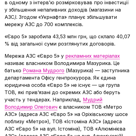
в одному з інтерв’ю розмірковував про інвестиції
у збільшення непаливних доходів (магазини на
АЗС
)
. Згодом «Укрнафта» планує збільшувати
мережу АЗС до 700 комплексів.
«Євро 5» заробила 43,53 млн грн, що склало 40,07
% від загальної суми розглянутих договорів.
Мережа АЗС «Євро 5» у
рекламних матеріалах
називає власником Володимира Мазурика. Це
батько
Романа Мудрого
(Мазурика) — заступника
департамента Офісу генпрокурора. Як єдина
юридична особа «Євро 5» не існує — це група
ТОВ, які прив’язані до окремих АЗС або беруть
участь у тендерах. Наприклад,
Мудрий
Володимир Олегович
є власником ТОВ «Метро
АЗС» (адреса АЗС «Євро 5» на Оріхівському шосе
поблизу «Метро»), ТОВ «Істоміна АЗС» (адреса
АЗС «Євро 5» на вул. Істоміна), ТОВ «Алюмінієва