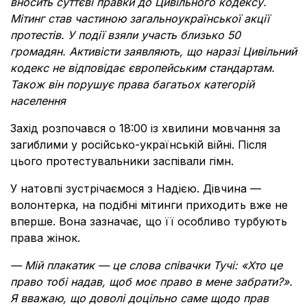
вносить суттєві правки до Цивільного кодексу.
Мітинг став частиною загальноукраїнської акції
протестів. У події взяли участь близько 50
громадян. Активісти заявляють, що наразі Цивільний
кодекс не відповідає європейським стандартам.
Також він порушує права багатьох категорій
населення
Захід розпочався о 18:00 із хвилини мовчання за
загиблими у російсько-українській війні. Після
цього протестувальники заспівали гімн.
У натовпі зустрічаємося з Надією. Дівчина —
волонтерка, на подібні мітинги приходить вже не
вперше. Вона зазначає, що її особливо турбують
права жінок.
— Мій плакатик — це слова співачки Тучі: «Хто це
право тобі надав, щоб моє право в мене забрати?».
Я вважаю, що доволі доцільно саме щодо прав