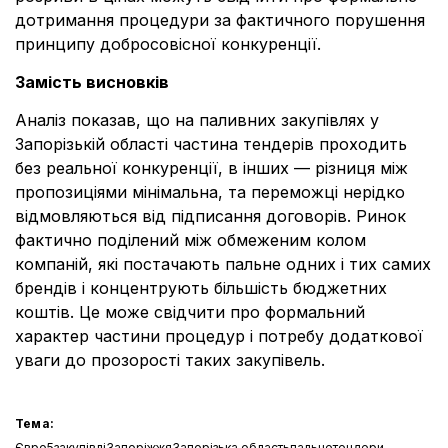
дотримання процедури за фактичного порушення
принципу добросовісної конкуренції.
Замість висновків
Аналіз показав, що на паливних закупівлях у
Запорізькій області частина тендерів проходить
без реальної конкуренції, в інших — різниця між
пропозиціями мінімальна, та переможці нерідко
відмовляються від підписання договорів. Ринок
фактично поділений між обмеженим колом
компаній, які постачають пальне одних і тих самих
брендів і концентрують більшість бюджетних
коштів. Це може свідчити про формальний
характер частини процедур і потребу додаткової
уваги до прозорості таких закупівель.
Тема:
Євро5
закупівлі
Запоріжжя
Запорізька область
пальне
тендери