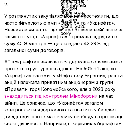
2.
У розглянутих закупівлях можна простежити, що
часто фігурують фірми «Євро 5» та «Укрнафта».
Незважаючи на те, що «Євро 5» мала найбільше за
кількістю угод, «Укрнафта» отримала підряди на
суму 45,9 млн грн — це складало 42,29% від
загальної суми договорів.
АТ «Укрнафта» вважається державною компанією,
проте її структура складніша. На 50%+1 акцією
«Укрнафта» належить «Нафтогазу України», решта
акцій належала приватним акціонерам з групи
«Приват» Ігоря Коломойського, але з 2023 року
знаходиться під контролем Міноборони
на час
війни
.
Це означає, що «Укрнафта» загалом
контролюється державою та платить у бюджет
дивіденди, проте має велику свободу в організації
своєї діяльності. Наприклад, керівник «Укрнафти»