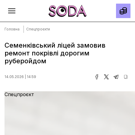
Головна
Спецпроєкти
Семенківський ліцей замовив
ремонт покрівлі дорогим
Головна
руберойдом
Тексти
Спецпроєкти
14.05.2026 | 14:59
Slow news
Спецпроєкт
Місто
Про нас
Редакційна політика
Правила використання матеріалів