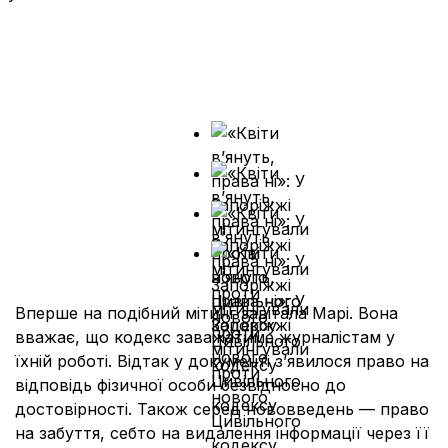
Вперше на подібний мітинг завітала Марі. Вона
вважає, що кодекс заважатиме журналістам у
їхній роботі. Відтак у документі з’явилося право на
відповідь фізичної особи безвідносно до
достовірності. Також серед нововведень — право
на забуття, себто на видалення інформації через її