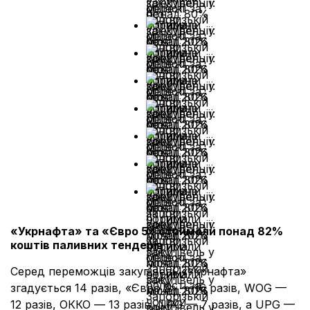
«Укрнафта» та «Євро 5» отримали понад 82%
коштів паливних тендерів
Серед переможців закупівель «Укрнафта»
згадується 14 разів, «Євро 5» — 16 разів, WOG —
12 разів, ОККО — 13 разів, NPG — 7 разів, а UPG —