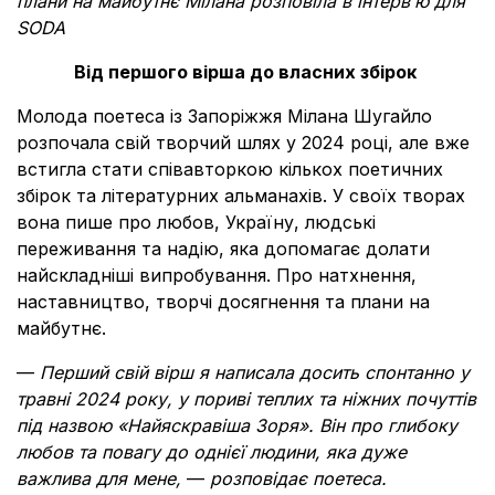
плани на майбутнє Мілана розповіла в інтерв’ю для
SODA
Від першого вірша до власних збірок
Молода поетеса із Запоріжжя Мілана Шугайло
розпочала свій творчий шлях у 2024 році, але вже
встигла стати співавторкою кількох поетичних
збірок та літературних альманахів. У своїх творах
вона пише про любов, Україну, людські
переживання та надію, яка допомагає долати
найскладніші випробування. Про натхнення,
наставництво, творчі досягнення та плани на
майбутнє.
—
Перший свій вірш я написала досить спонтанно у
травні 2024 року, у пориві теплих та ніжних почуттів
під назвою «Найяскравіша Зоря». Він про глибоку
любов та повагу до однієї людини, яка дуже
важлива для мене,
—
розповідає поетеса.