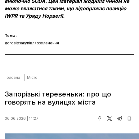
виключно SODA. Цей матеріал жодним чином не
може вважатися таким, що відображає позицію
IWPR та Уряду Норвегії.
Тема:
договір
закупівля
озеленення
Головна
Місто
Запорізькі теревеньки: про що
говорять на вулицях міста
06.06.2026 | 14:27