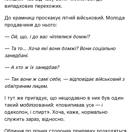
випадкових перехожих.
До крамниці проскакує літній військовий. Молода
продавчиня до нього:
— Ой, що, і до вас чіплялися бомжі?
— Та то… Хоча які вони бомжі? Вони соціально
занедбані.
— А хто ж їх занедбав?
— Так вони ж самі себе, — відповідає військовий з
обвітреним лицем.
І тут же пригадує, що нещодавно в них був один
такий мобілізований: «повипивав усе — і
одеколон, і спирт». Хоча, каже, нормально
служить зараз, відносно.
Обличчя по різних сторонах прилавку розходяться