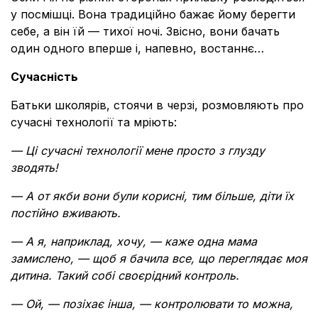
у посмішці. Вона традиційно бажає йому берегти
себе, а він їй — тихої ночі. Звісно, вони бачать
один одного вперше і, напевно, востаннє…
Сучасність
Батьки школярів, стоячи в черзі, розмовляють про
сучасні технології та мріють:
— Ці сучасні технології мене просто з глузду
зводять!
— А от якби вони були корисні, тим більше, діти їх
постійно вживають.
— А я, наприклад, хочу, — каже одна мама
замислено, — щоб я бачила все, що
переглядає моя
дитина. Такий собі своєрідний контроль.
— Ой, — позіхає інша, — контролювати то можна,