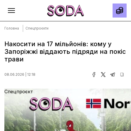
Головна
Спецпроєкти
Накосити на 17 мільйонів: кому у
Запоріжжі віддають підряди на покіс
Головна
трави
Тексти
Спецпроєкти
08.06.2026 | 12:18
Slow news
Спецпроєкт
Місто
Про нас
Редакційна політика
Правила використання матеріалів