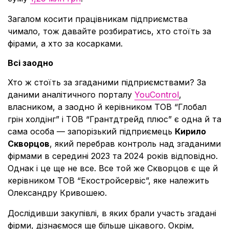
Загалом косити працівникам підприємства
чимало, тож давайте розбиратись, хто стоїть за
фірами, а хто за косарками.
Всі заодно
Хто ж стоїть за згаданими підприємствами? За
даними аналітичного порталу
YouControl
,
власником, а заодно й керівником ТОВ “Глобал
грін холдінг” і ТОВ “Грантдтрейд плюс” є одна й та
сама особа — запорізький підприємець
Кирило
Скворцов
, який перебрав контроль над згаданими
фірмами в середині 2023 та 2024 років відповідно.
Однак і це ще не все. Все той же Скворцов є ще й
керівником ТОВ “Екостройсервіс”, яке належить
Олександру Кривошею.
Дослідивши закупівлі, в яких брали участь згадані
фірми, дізнаємося ще більше цікавого. Окрім,