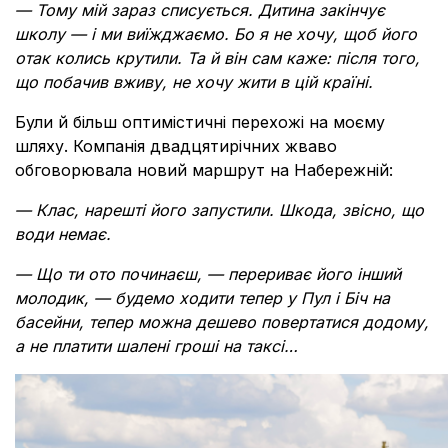
— Тому мій зараз списується. Дитина закінчує
школу — і ми виїжджаємо. Бо я не хочу, щоб його
отак колись крутили. Та й він сам каже: після того,
що побачив вживу, не хочу жити в цій країні.
Були й більш оптимістичні перехожі на моєму
шляху. Компанія двадцятирічних жваво
обговорювала новий маршрут на Набережній:
— Клас, нарешті його запустили. Шкода, звісно, що
води немає.
— Що ти ото починаєш, — перериває його інший
молодик, — будемо ходити тепер у Пул і Біч на
басейни, тепер можна дешево повертатися додому,
а не платити шалені гроші на таксі…