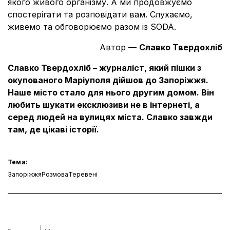
якого живого організму. А ми продовжуємо
спостерігати та розповідати вам. Слухаємо,
живемо та обговорюємо разом із SODA.
Автор —
Славко Твердохліб
Славко Твердохліб – журналіст, який пішки з
окупованого Маріуполя дійшов до Запоріжжя.
Наше місто стало для нього другим домом. Він
любить шукати ексклюзиви не в інтернеті, а
серед людей на вулицях міста. Славко завжди
там, де цікаві історії.
Тема:
Запоріжжя
Розмова
Теревені