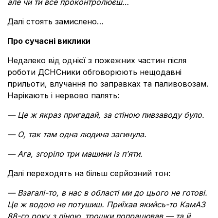
але чи ти все проконтролюєш…
Далі стоять замислено…
Про сучасні виклики
Недалеко від однієї з пожежних частин після
роботи ДСНСники обговорюють нещодавні
прильоти, влучання по заправках та паливовозам.
Нарікають і нервово палять:
— Це ж якраз пригадай, за стіною пивзаводу було.
— О, так там одна людина загинула.
— Ага, згоріло три машини із п’яти.
Далі переходять на більш серйозний тон:
— Взагалі-то, в нас в області ми до цього не готові.
Це ж водою не потушиш. Приїхав якийсь-то КамАЗ
88-го року з піною, трошки попрацював — та й