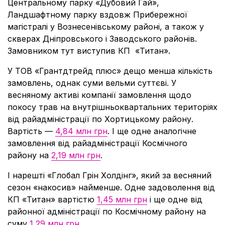
Центральному парку «Дубовий Гай»,
Ландшафтному парку вздовж Прибережної
магістралі у Вознесенівському районі, а також у
скверах Дніпровського і Заводського районів.
Замовником тут виступив КП «Титан».
У ТОВ «Грантдтрейд плюс» дещо менша кількість
замовлень, однак суми вельми суттєві. У
весняному активі компанії замовлення щодо
покосу трав на внутрішньоквартальних територіях
від райадміністрації по Хортицькому району.
Вартість —
4,84 млн грн
. І ще одне аналогічне
замовлення від райадміністрації Космічного
району на
2,19 млн грн
.
І нарешті «Глобал Грін Холдінг», який за весняний
сезон «накосив» найменше. Одне задоволення від
КП «Титан» вартістю
1,45 млн грн
і ще одне від
районної адміністрації по Космічному району на
суму
1,29 млн грн
.