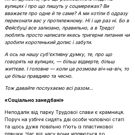
вулицях і про що пишуть у соцмережах? Ви
вважаєте про одне й те саме? А ми хотіли б одразу
переконати вас у протилежному. Ні і ще раз ні. Бо в
Фейсбуці все зализано, правильно, а в Тредсі
люблять просто написати якесь тригерне питання чи
зробити коротенький допис і забути.
А ось на нашу суб’єктивну думку, те, про що
говорять на вулицях, — більш відверте, більш
життєве. І головне — коли це розмова віч-на-віч, то
це більш правдиво та чесно.
Тож давайте послухаємо всі разом…
«Соціально занедбані»
Неподалік від парку Трудової слави є крамниця.
Поруч на узбіччі сидять дві особи чоловічої статі
та щось дуже повільно п’ють із пластикової
пляшки. Час від часу вони чіпляються до