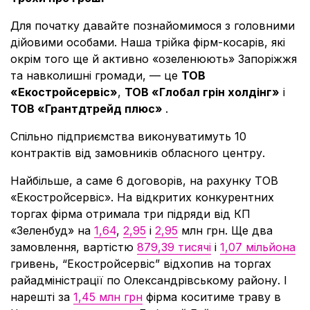
Для початку давайте познайомимося з головними
дійовими особами. Наша трійка фірм-косарів, які
окрім того ще й активно «озеленюють» Запоріжжя
та навколишні громади, — це
ТОВ
«Екостройсервіс»
,
ТОВ «Глобал грін холдінг»
і
ТОВ «Грантдтрейд плюс»
.
Спільно підприємства виконуватимуть 10
контрактів від замовників обласного центру.
Найбільше, а саме 6 договорів, на рахунку ТОВ
«Екостройсервіс». На відкритих конкурентних
торгах фірма отримала три підряди від КП
«Зеленбуд» на
1,64
,
2,95
і
2,95
млн грн. Ще два
замовлення, вартістю
879,39 тисячі
і
1,07 мільйона
гривень, “Екостройсервіс” відхопив на торгах
райадміністрації по Олександрівському району. І
нарешті за
1,45 млн грн
фірма коситиме траву в