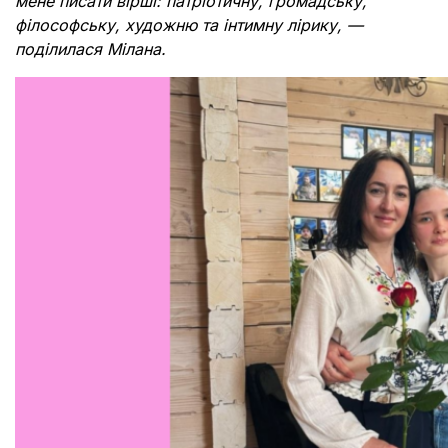
мене писати вірші: патріотичну, громадську,
філософську, художню та інтимну лірику,
—
поділилася Мілана.