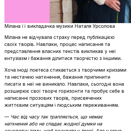
Мілана її викладачка музики Наталя Урсолова
Мілана не відчувала страху перед публікацією
своїх творів. Навпаки, процес написання та
представлення власних текстів викликав у неї
ентузіазм і бажання ділитися творчістю з іншими.
Хоча іноді поетеса стикається з творчими кризами
та нестачею натхнення, бажання припинити
писати в неї не виникало. Навпаки, сьогодні вона
розширює свої творчі горизонти та пробує себе в
написанні прозових творів, присвячених
життєвим ситуаціям і людським переживанням.
—
Час від часу так трапляється, що немає
натхнення або не спадає жодної думки на
конкретну тему, щоб розкрити у творі. Але у мене