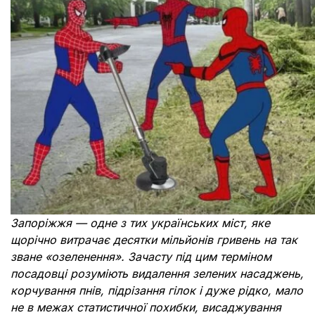
Документи
Запоріжжя — одне з тих українських міст, яке
щорічно витрачає десятки мільйонів гривень на так
зване «озеленення». Зачасту під цим терміном
посадовці розуміють видалення зелених насаджень,
корчування пнів, підрізання гілок і дуже рідко, мало
не в межах статистичної похибки, висаджування