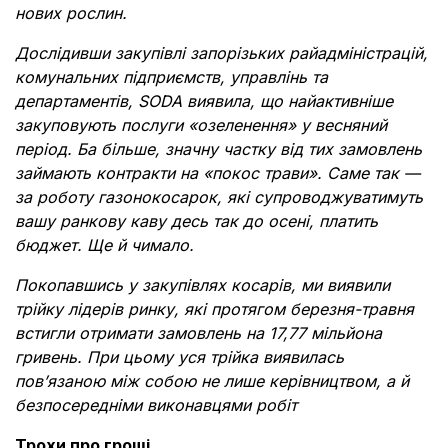
нових рослин.
Дослідивши закупівлі запорізьких райадміністрацій,
комунальних підприємств, управлінь та
департаментів, SODA виявила, що найактивніше
закуповують послуги «озеленення» у весняний
період. Ба більше, значну частку від тих замовлень
займають контракти на «покос трави». Саме так —
за роботу газонокосарок, які супроводжуватимуть
вашу ранкову каву десь так до осені, платить
бюджет. Ще й чимало.
Покопавшись у закупівлях косарів, ми виявили
трійку лідерів ринку, які протягом березня-травня
встигли отримати замовлень на 17,77 мільйона
гривень. При цьому уся трійка виявилась
пов’язаною між собою не лише керівництвом, а й
безпосередніми виконавцями робіт
Трохи про гроші