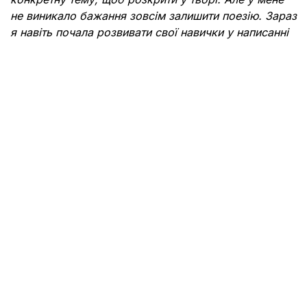
не виникало бажання зовсім залишити поезію. Зараз
я навіть почала розвивати свої навички у написанні
прози про життєві ситуації, які можуть відгукнутися
читачам,
—
каже авторка.
Особливе місце у творчій біографії Мілани посідає
знайомство з наставницею Амаль Шахін. Їхня
зустріч відбулася у 2024 році на літературному
гуртку при парафії Матері Божої Неустанної
Помочі УГКЦ.
Саме Амаль запропонувала молодій авторці
спробувати свої сили у створенні текстів для
літературних альманахів. Письменниця помітила,
яка Амаль комунікабельна, дотепна, відкрита і з
гарним почуттям гумору:
—
З того моменту ми почали поступово зближатися.
Амаль пропонувала мені навчитися писати твори з