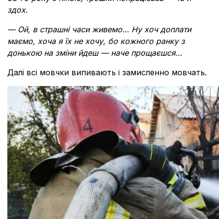
здох.
— Ой, в страшні часи живемо… Ну хоч доплати
маємо, хоча я їх не хочу, бо кожного ранку з
донькою на зміни йдеш — наче прощаєшся…
Далі всі мовчки випивають і замисленно мовчать.