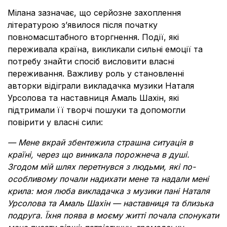
Мілана зазначає, що серйозне захоплення
літературою з’явилося після початку
повномасштабного вторгнення. Події, які
переживала країна, викликали сильні емоції та
потребу знайти спосіб висловити власні
переживання. Важливу роль у становленні
авторки відіграли викладачка музики Наталя
Урсолова та наставниця Амаль Шахін, які
підтримали її творчі пошуки та допомогли
повірити у власні сили:
—
Мене вкрай збентежила страшна ситуація в
країні, через що виникала порожнеча в душі.
Згодом мій шлях перетнувся з людьми, які по-
особливому почали надихати мене та надали мені
крила: моя люба викладачка з музики пані Наталя
Урсолова та Амаль Шахін — наставниця та близька
подруга. Їхня поява в моєму житті почала спонукати