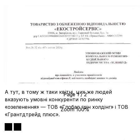
А тут, в тому ж таки квітні, цих же людей
Page
1
/
2
вказують умовні конкуренти по ринку
«озеленення» — ТОВ «Глобал грін холдінг» і ТОВ
Zoom
100%
«Грантдтрейд плюс».