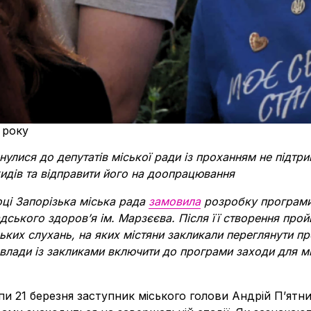
 року
рнулися до депутатів міської ради із проханням не підт
идів та відправити його на доопрацювання
ці Запорізька міська рада
замовила
розробку програми
адського здоров’я ім. Марзєєва. Після її створення про
ьких слухань, на яких містяни закликали переглянути п
влади із закликами включити до програми заходи для мін
пи 21 березня заступник міського голови Андрій П’ятн