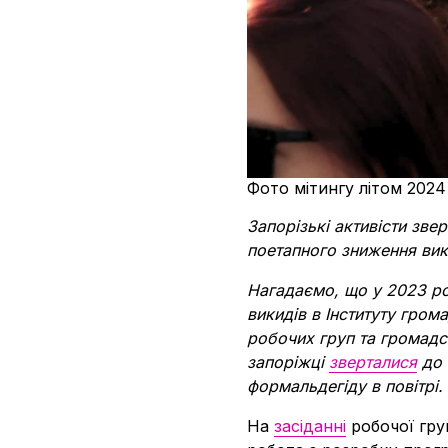
Фото мітингу літом 2024
Запорізькі активісти зве
поетапного зниження вик
Нагадаємо, що у 2023 ро
викидів в Інституту гром
робочих груп та громадс
запоріжці
зверталися
до 
формальдегіду в повітрі.
На
засіданні
робочої гру