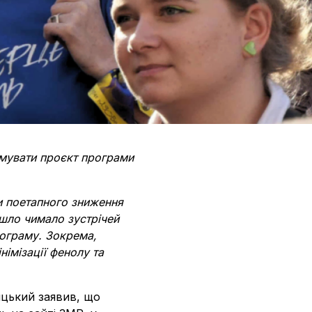
римувати проєкт програми
 поетапного зниження
йшло чимало зустрічей
рограму. Зокрема,
імізації фенолу та
ицький заявив, що