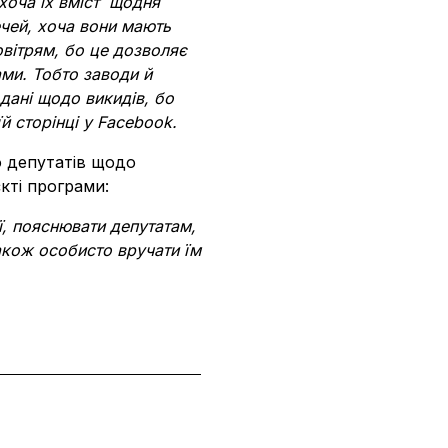
 хоча їх вміст щодня
чей, хоча вони мають
овітрям, бо це дозволяє
ми. Тобто заводи й
дані щодо викидів, бо
й сторінці у Facebook.
о депутатів щодо
кті програми:
ії, пояснювати депутатам,
акож особисто вручати їм