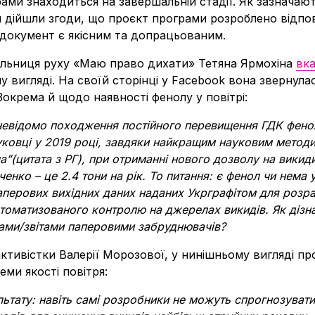
ами знаходиться на завершальній стадії. Як зазначают
и дійшли згоди, що проєкт програми розроблено відп
 документ є якісним та допрацьованим.
чільниця руху «Маю право дихати» Тетяна Ярмохіна
вка
у вигляді. На своїй сторінці у Facebook вона звернул
окрема й щодо наявності фенолу у повітрі:
відомо походження постійного перевищення ГДК фенолу
ауковці у 2019 році, завдяки найкращим науковим метод
ла”(цитата з РГ), при отриманні нового дозволу на викиди
енко – це 2.4 тони на рік. То питання: є фенол чи нема 
паперових вихідних даних наданих Укрграфітом для розра
томатизованого контролю на джерелах викидів. Як дізн
ками/звітами паперовими забруднювачів?
активістки Валерії Морозової, у нинішньому вигляді пр
еми якості повітря:
ьтату: навіть самі розробники не можуть спрогнозувати,