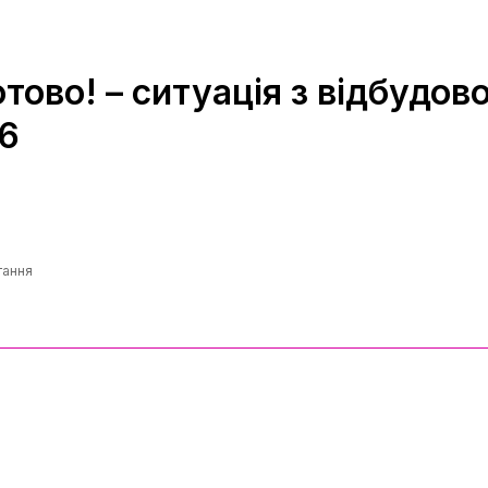
отово! – ситуація з відбудов
16
тання