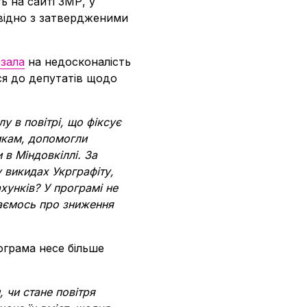
ь на сайті ЗМР, у
овідно з затвердженими
зала
на недосконалість
ася до депутатів щодо
 в повітрі, що фіксує
икам, допомогли
 в Міндовкіллі. За
у викидах Укрграфіту,
хунків? У програмі не
аємось про зниження
ограма несе більше
 чи стане повітря