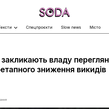
Тексти
Спецпроєкти
Slow news
Місто
 закликають владу перегля
етапного зниження викидів
тання