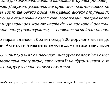
ходів для зниження викидів найбільш отруйних речовин,
ми. Документ узаконює використання мартенівських пе
ку! Тобто ще багато років ми будемо дихати отруйним п
ю за виконанням екологічних зобов’язань підприємства
ти дозволи без жодних наслідків. Не враховані реальні 
яли перед розрахунками, — написала активістка на свої
що наразі вдалося зібрати понад 800 доручень містян д
. Активісти й надалі планують домагатися зміну проє
АЮ ПРАВО ДИХАТИ»
планують відвідувати постійні коміс
адоволена програмою, закликати її не підтримувати, а т
ого округу з аналогічними вимогами.
жжя
Маю право дихати
Програма зниження викидів
Тетяна Ярмохіна