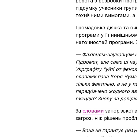
робота з розробки прогр
підсумку учасники груп
технічними вимогами, а
Громадська діячка та о
програми у її нинішньом
неточностей програми. З
— Фахівцям-науковцям не
Гідромет, але саме ці н
Укрграфіту “уйті от фєно
словами пана Ігоря Чумач
тільки фактично, а не у 
передбачено жодного ав
викидів? Знову за довід
За
словами
запорізької 
загроз, ніж рішень пробл
— Вона не гарантує резул