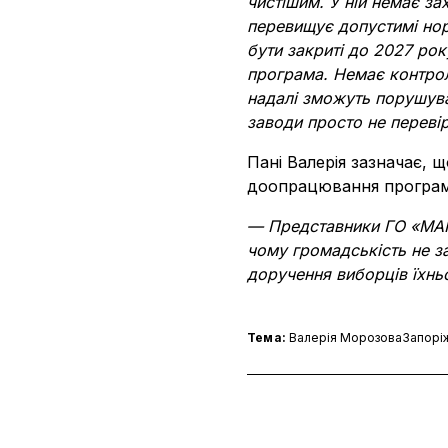
чистішим. У ній немає за
перевищує допустимі нор
бути закриті до 2027 ро
програма. Немає контрол
надалі зможуть порушува
заводи просто не перевір
Пані Валерія зазначає, 
доопрацювання програми
— Представники ГО «М
чому громадськість не з
доручення виборців їхнь
Тема:
Валерія Морозова
Запорі