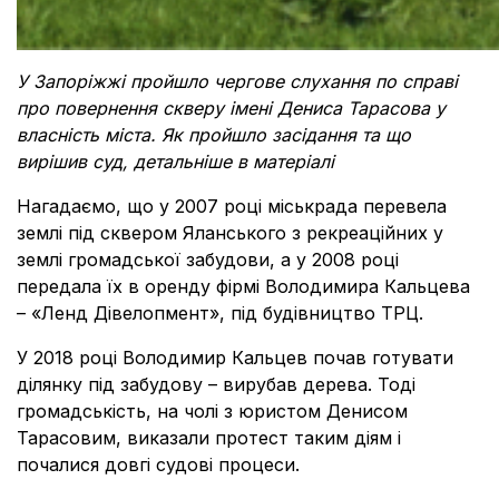
У Запоріжжі пройшло чергове слухання по справі
про повернення скверу імені Дениса Тарасова у
власність міста. Як пройшло засідання та що
вирішив суд, детальніше в матеріалі
Нагадаємо, що у 2007 році міськрада перевела
землі під сквером Яланського з рекреаційних у
землі громадської забудови, а у 2008 році
передала їх в оренду фірмі Володимира Кальцева
– «Ленд Дівелопмент», під будівництво ТРЦ.
У 2018 році Володимир Кальцев почав готувати
ділянку під забудову – вирубав дерева. Тоді
громадськість, на чолі з юристом Денисом
Тарасовим, виказали протест таким діям і
почалися довгі судові процеси.