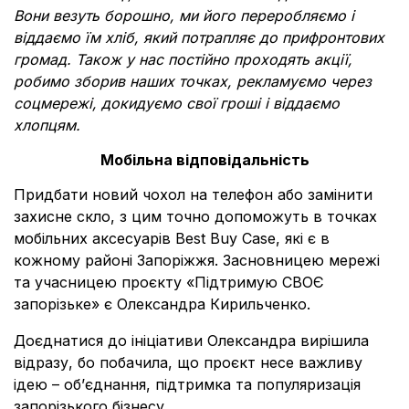
Вони везуть борошно, ми його переробляємо і
віддаємо їм хліб, який потрапляє до прифронтових
громад. Також у нас постійно проходять акції,
робимо зборив наших точках, рекламуємо через
соцмережі, докидуємо свої гроші і віддаємо
хлопцям.
Мобільна відповідальність
Придбати новий чохол на телефон або замінити
захисне скло, з цим точно допоможуть в
точках
мобільних аксесуарів
Best Buy Case, які є в
кожному районі Запоріжжя. Засновницею мережі
та учасницею проєкту
«
Підтримую СВОЄ
запорізьке
»
є Олександра Кирильченко.
Доєднатися до ініціативи Олександра вирішила
відразу, бо побачила, що проєкт несе важливу
ідею – обʼєднання, підтримка та популяризація
запорізького бізнесу.