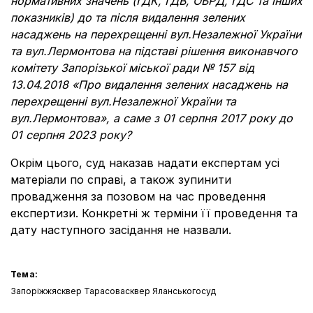
нормативних значень (ГДК, ГДВ, ОБРД, ГДС та інших
показників) до та після видалення зелених
насаджень на перехрещенні вул.Незалежної України
та вул.Лермонтова на підставі рішення виконавчого
комітету Запорізької міської ради № 157 від
13.04.2018 «Про видалення зелених насаджень на
перехрещенні вул.Незалежної України та
вул.Лермонтова», а саме з 01 серпня 2017 року до
01 серпня 2023 року?
Окрім цього, суд наказав надати експертам усі
матеріали по справі, а також зупинити
провадження за позовом на час проведення
експертизи. Конкретні ж терміни її проведення та
дату наступного засідання не назвали.
Тема:
Запоріжжя
сквер Тарасова
сквер Яланського
суд