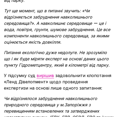
від парку.
Тут ще момент, що в питанні звучить: «Чи
відрізняється забруднення навколишнього
середовища?». А навколишнє середовище ー це і
вода, повітря, грунти, шумове забруднення. Це все
компоненти навколишнього середовища, за якими
оцінюється якість довкілля.
Питання екологічно дуже недолуге. Не зрозуміло
що і як буде міряти експерт на основі даних цього
пункту Гідрометцентру, який в кілометрі від парку.
У підсумку суд
вирішив
задовольнити клопотання
«Ленд Дівелопмент» щодо проведення
експертизи на основі лише одного запитання:
Чи відрізнялося забруднення навколишнього
природного середовища у м.Запоріжжя з
перевищенням встановлених та затверджених