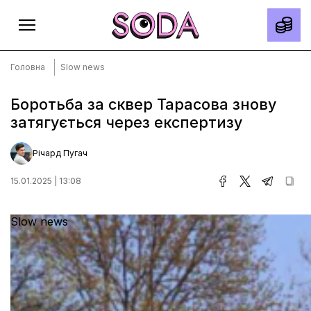
Головна
Slow news
Боротьба за сквер Тарасова знову
затягується через експертизу
Головна
Тексти
Річард Пугач
Спецпроєкти
15.01.2025 | 13:08
Slow news
Місто
Slow news
Про нас
Редакційна політика
Правила використання матеріалів