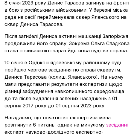
8 січня 2023 року Денис Тарасов загинув на фронті
в бою з російськими військовими. У березні міська
рада на сесії перейменувала сквер Яланського на
сквер Дениса Тарасова.
Після загибелі Дениса активні мешканці Запоріжжя
продовжили його справу. Зокрема Ольга Сладкова
стала позивачкою і зараз йде нова судова справа.
10 січня в Орджонікідзевському районному суді
пройшло чергове засідання по справі скверу ім.
Дениса Тарасова (колиш. Яланського). На ньому
мали представити результати експертизи щодо
різниці забруднення навколишнього середовища
до та після видалення зелених насаджень з 01
серпня 2017 року до 01 серпня 2023 року.
Нагадаємо, що початково експертиза мала
розглянути 6 питань, однак на минулому
засіданні
експерт науково-дослідного експертно-