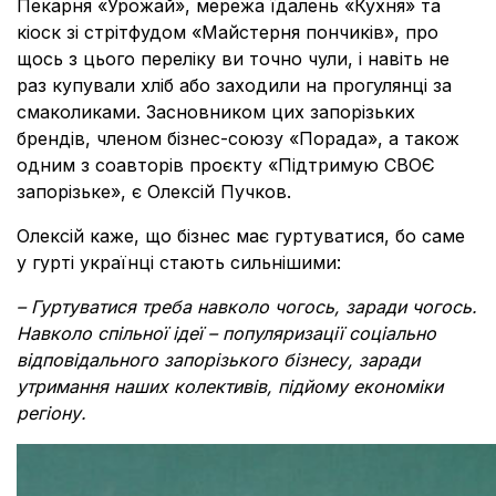
Пекарня
«
Урожай
», мережа їдалень «Кухня» та
кіоск зі стрітфудом «Майстерня пончиків», про
щось з цього переліку ви точно чули, і навіть не
раз купували хліб або заходили на прогулянці за
смаколиками. Засновником цих запорізьких
брендів, членом бізнес-союзу «Порада», а також
одним з соавторів проєкту «
Підтримую СВОЄ
запорізьке
», є Олексій Пучков.
Олексій каже, що бізнес має гуртуватися, бо саме
у гурті українці стають сильнішими:
– Г
уртуватися треба навколо чогось, заради чогось.
Навколо спільної ідеї – популяризації соціально
відповідального запорізького бізнесу, заради
утримання наших колективів, підйому економіки
регіону.