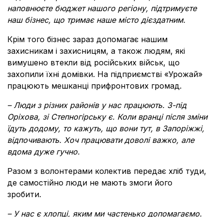
наповнюєте бюджет нашого регіону, підтримуєте
наш бізнес, що тримає наше місто дієздатним.
Крім того бізнес зараз допомагає нашим
захисникам і захисницям, а також людям, які
вимушено втекли від російських військ, що
захопили їхні домівки. На підприємстві
«
Урожай
»
працюють мешканці прифронтових громад.
–
Люди з різних районів у нас працюють. З-під
Оріхова, зі Степногірську є. Коли вранці після зміни
їдуть додому, то кажуть, що вони тут, в Запоріжжі,
відпочивають. Хоч працювати доволі важко, але
вдома дуже гучно.
Разом з волонтерами колектив передає хліб туди,
де самостійно люди не мають змоги його
зробити.
– У нас є хлопці, яким ми частенько допомагаємо.