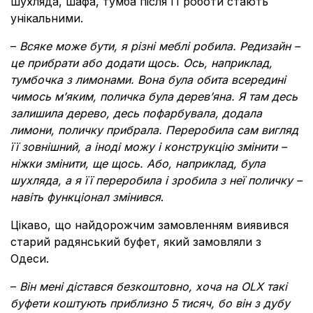
шухляда, шафа, тумба після її роботи стають
унікальними.
–
Всяке може бути, я різні меблі робила. Редизайн –
це прибрати або додати щось. Ось, наприклад,
тумбочка з лимонами. Вона була обита всередині
чимось м’яким, поличка була дерев’яна. Я там десь
залишила дерево, десь пофарбувала, додала
лимони, поличку прибрала. Переробила сам вигляд
її зовнішний, а іноді можу і конструкцію змінити –
ніжки змінити, ще щось. Або, наприклад, була
шухляда, а я її переробила і зробила з неї поличку –
навіть функціонал змінився
.
Цікаво, що найдорожчим замовленням виявився
старий радянський буфет, який замовляли з
Одеси.
–
Він мені дістався безкоштовно, хоча на OLX такі
буфети коштують приблизно 5 тисяч, бо він з дубу