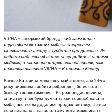
VIL’HA – запорізький бренд, який
займається
редизайном
вінтажних меблів
, створенням
екслюзивного декору з турботою про довкілля. Як
вибрати собі якісний вінтаж та що робити зі старими
меблямі, а також про історію власної справи, нам
розповіла власниця
VIL’HA –
Катериною Білодід
Раніше Катерина мала іншу майстерню, але 24-го
року вирішила зробити ребрендінг, бо вектор її
бізнесу трошки змінився. Як розповідає дівчина,
спочатку в неї була думка тільки перероблювати
меблі, але потім додалися продаж вінтажу. Це все
не співпадало з назвою, тому вона вирішила її