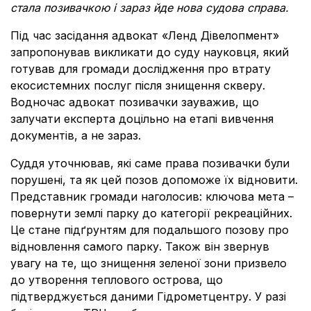
стала позивачкою і зараз йде нова судова справа.
Під час засідання адвокат «Ленд Дівелопмент»
запропонував викликати до суду науковця, який
готував для громади дослідження про втрату
екосистемних послуг після знищення скверу.
Водночас адвокат позивачки зауважив, що
залучати експерта доцільно на етапі вивчення
документів, а не зараз.
Суддя уточнював, які саме права позивачки були
порушені, та як цей позов допоможе їх відновити.
Представник громади наголосив: ключова мета –
повернути землі парку до категорії рекреаційних.
Це стане підґрунтям для подальшого позову про
відновлення самого парку. Також він звернув
увагу на те, що знищення зеленої зони призвело
до утворення теплового острова, що
підтверджується даними Гідрометцентру. У разі