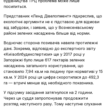
будівництва ТРЦ проблема може лише
посилиться.
Представник «Ленд Дівелопмент» підкреслив, що
екологічні аргументи не є підставою для відмови
від забудови, і заявив, що у Вознесенівському
районі зелених насаджень більше від норми.
Водночас сторона позивачів навела протилежні
дані. Зокрема, відповідно до експертного звіту
«Київоблбудекспертизи» ще у 2017 році у
Запоріжжі було лише 617 гектарів зелених
насаджень загального користування, що
становило 7,94 кв.м на людину при нормативі у 15
кв.м. У 2024 році ця цифра скоротилася до 492,3
га — втричі менше від необхідного показника.
У підсумку засідання затягнулося на 2 години.
Через це суддя запропонував продовжити
розгляд наступного разу. Тому наступне слухання