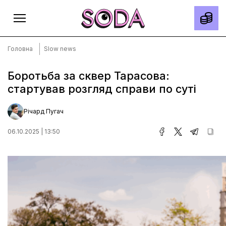
Головна
Slow news
Боротьба за сквер Тарасова:
стартував розгляд справи по суті
Головна
Тексти
Річард Пугач
Спецпроєкти
06.10.2025 | 13:50
Slow news
Місто
Про нас
Редакційна політика
Правила використання матеріалів