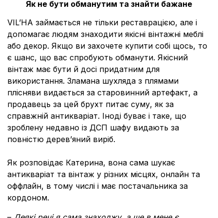
Як не бути обманутим та знайти бажане
VIL’HA займається не тільки реставрацією, але і
допомагає людям знаходити якісні вінтажні меблі
або декор. Якщо ви захочете купити собі щось, то
є шанс, що вас спробують обманути. Якісний
вінтаж має бути й досі придатним для
використання. Зламана шухляда з плямами
плісняви видається за старовинний артефакт, а
продавець за цей брухт питає суму, як за
справжній антикваріат. Іноді буває і таке, що
зроблену недавно із ДСП шафу видають за
повністю дерев’яний виріб.
Як розповідає Катерина, вона сама шукає
антикваріат та вінтаж у різних місцях, онлайн та
оффлайн, в тому числі і має постачальника за
кордоном.
–
Деякі речі я сама знаходжу, а ще в мене є