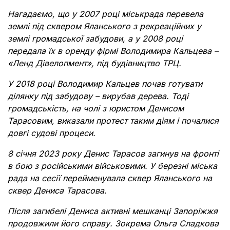
Нагадаємо, що у 2007 році міськрада перевела
землі під сквером Яланського з рекреаційних у
землі громадської забудови, а у 2008 році
передала їх в оренду фірмі Володимира Кальцева –
«Ленд Дівелопмент», під будівництво ТРЦ.
У 2018 році Володимир Кальцев почав готувати
ділянку під забудову – вирубав дерева. Тоді
громадськість, на чолі з юристом Денисом
Тарасовим, виказали протест таким діям і почалися
довгі судові процеси.
8 січня 2023 року Денис Тарасов загинув на фронті
в бою з російськими військовими. У березні міська
рада на сесії перейменувала сквер Яланського на
сквер Дениса Тарасова.
Після загибелі Дениса активні мешканці Запоріжжя
продовжили його справу. Зокрема Ольга Сладкова