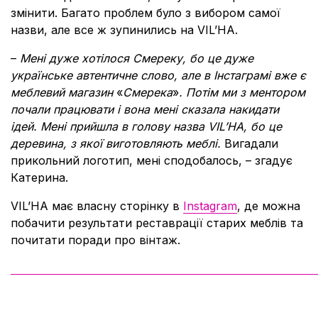
змінити. Багато проблем було з вибором самої
назви, але все ж зупинились на VIL’HA.
–
Мені дуже хотілося Смереку, бо це дуже
українське автентичне слово, але в Інстаграмі вже є
меблевий магазин
«
Смерека
»
. Потім ми з ментором
почали працювати і вона мені сказала накидати
ідей. Мені прийшла в голову назва VIL’HA, бо це
деревина, з якої виготовляють меблі.
Вигадали
прикольний логотип, мені сподобалось, – згадує
Катерина.
VIL’HA має власну сторінку в
Instagram
, де можна
побачити результати реставрації старих меблів та
почитати поради про вінтаж.