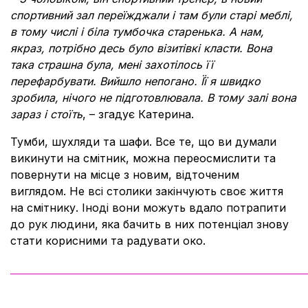
спортивний зал переїжджали і там були старі меблі,
в тому числі і біла тумбочка старенька. А нам,
якраз, потрібно десь було візитівкі класти. Вона
така страшна була, мені захотілось її
перефарбувати. Вийшло непогано. Її я швидко
зробила, нічого не підготовлювала. В тому залі вона
зараз і стоїть
, – згадує Катерина.
Тумби, шухляди та шафи. Все те, що ви думали
викинути на смітник, можна переосмислити та
повернути на місце з новим, відточеним
виглядом. Не всі столики закінчують своє життя
на смітнику. Іноді вони можуть вдало потрапити
до рук людини, яка бачить в них потенціал знову
стати корисними та радувати око.