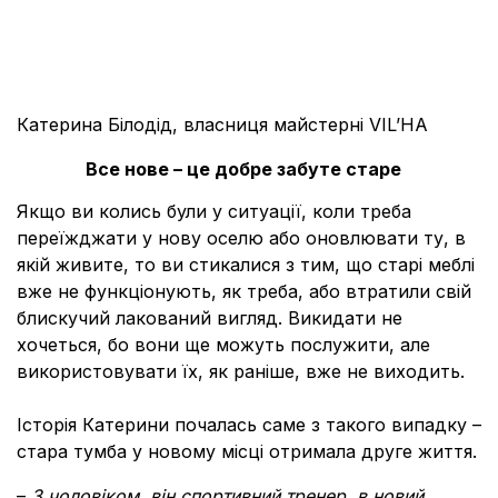
Катерина Білодід, власниця майстерні VIL’HA
Все нове – це добре забуте старе
Якщо ви колись були у ситуації, коли треба
переїжджати у нову оселю або оновлювати ту, в
якій живите, то ви стикалися з тим, що старі меблі
вже не функціонують, як треба, або втратили свій
блискучий лакований вигляд. Викидати не
хочеться, бо вони ще можуть послужити, але
використовувати їх, як раніше, вже не виходить.
Історія Катерини почалась саме з такого випадку –
стара тумба у новому місці отримала друге життя.
–
З чоловіком, він спортивний тренер, в новий