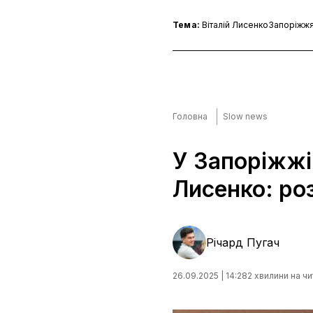
Тема:
Віталій Лисенко
Запоріжж
Головна
Slow news
У Запоріжжі
Лисенко: ро
Річард Пугач
26.09.2025 | 14:28
2 хвилини на ч