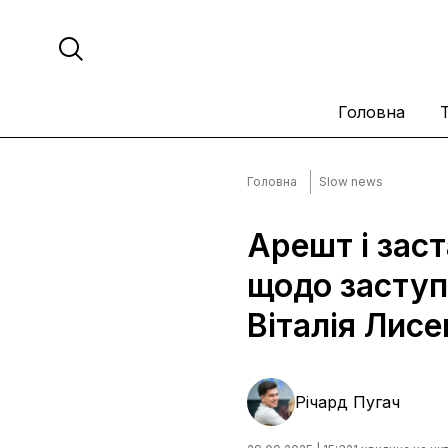
Головна
Головна
Slow news
Арешт і заст
щодо заступ
Віталія Лисе
Річард Пугач