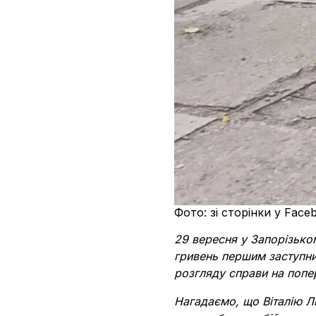
Фото: зі сторінки у Fac
29 вересня у Запорізько
гривень першим заступни
розгляду справи на попе
Нагадаємо, що Віталію Ли