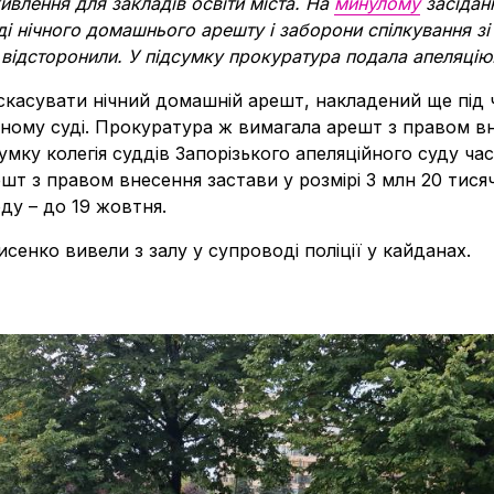
ивлення для закладів освіти міста. На
минулому
засідан
ді нічного домашнього арешту і заборони спілкування зі
 відсторонили. У підсумку прокуратура подала апеляцію
скасувати нічний домашній арешт, накладений ще під 
ному суді. Прокуратура ж вимагала арешт з правом вн
сумку колегія суддів Запорізького апеляційного суду ч
шт з правом внесення застави у розмірі 3 млн 20 тисяч
ду – до 19 жовтня.
Лисенко вивели з залу у супроводі поліції у кайданах.