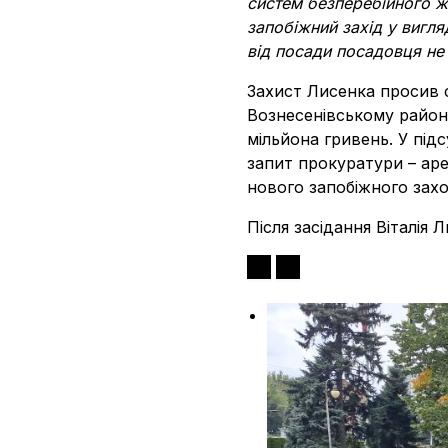
систем безперебійного ж
запобіжний захід у вигля
від посади посадовця не
Захист Лисенка просив 
Вознесенівському район
мільйона гривень. У під
запит прокуратури – аре
нового запобіжного захо
Після засідання Віталія 