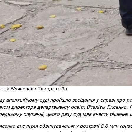
ebook В’ячеслава Твердохліба
му апеляційному суді пройшло засідання у справі про ро
ком директора департаменту освіти Віталієм Лисенко. 
редньому слуханні, цього разу суд мав внести рiшення
сенко висунули обвинувачення у розтраті 8,6 млн гривен