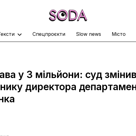
Тексти
Спецпроєкти
Slow news
Місто
ава у 3 мільйони: суд зміни
нику директора департамен
нка