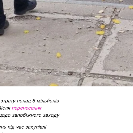
зтрату понад 8 мільйонів
Після
перенесення
 щодо запобіжного заходу
ь під час закупівлі