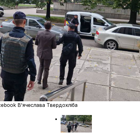
acebook В'ячеслава Твердохліба