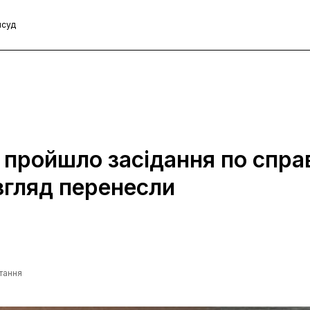
я
суд
 пройшло засідання по спра
згляд перенесли
итання