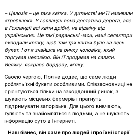
– Целозія – це така квітка. У дитинстві ми її називали
«гребішок». У Голландії вона достатньо дорога, але
в Голландії всі квіти дрібні, на відміну від
українських. Це такі радянські часи, наші селектори
виводили квітку, щоб там три квітки було на весь
букет. І от я знайшла на ринку чоловіка, який
торгував целозією. Він її продавав на салати.
Велику, яскраво бордову, мʼяку.
Своєю чергою, Поліна додає, що саме люди
роблять їхні букети особливими. Співзасновниці не
орієнтуються тільки на закордонний ринок, а
шукають місцевих фермерів і прагнуть
підтримувати запорізьке. Для цього вивчають,
гуляють та знайомляться з людьми, а не шукають
інформацію суто в Інтернеті.
Наш бізнес, він саме про людей і про їхні історії