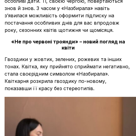
особливі дати. Ті, своєю чергою, повертаються
знов й знов. З часом у «Назбирала» навіть
зʼявилася можливість оформити підписку на
постачання особливих днів для вас впродовж
року, сезонних квітів щотижня чи щомісяця.
«Не про червоні троянди» – новий погляд на
квіти
Гвоздики у жовтих, зелених, рожевих та інших
тонах. Квітка, яку прийнято сприймати негативно,
стала своєрідним символом «Назбирала».
Квіткарня розкрила гвоздику по-новому,
показавши її красу без стереотипів.