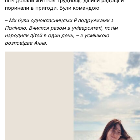
пліч долали життєві труднощі, ділили радощі й
поринали в пригоди. Були командою.
– Ми були однокласницями й подружками з
Поліною. Вчилися разом в університеті, потім
народили дітей в один день, – з усмішкою
розповідає Анна.