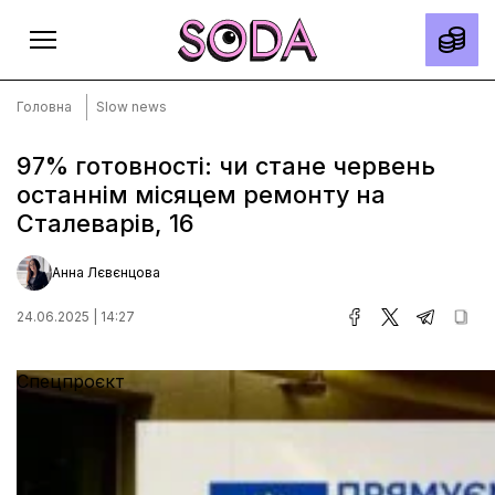
Головна
Slow news
97% готовності: чи стане червень
останнім місяцем ремонту на
Головна
Сталеварів, 16
Тексти
Спецпроєкти
Анна Лєвєнцова
Slow news
24.06.2025 | 14:27
Місто
Спецпроєкт
Про нас
Редакційна політика
Правила використання матеріалів