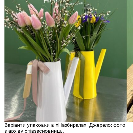
Варіанти упаковки в «Назбирала». Джерело: фото
з архіву співзасновниць.