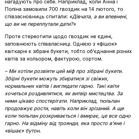
нагадують про себе. Наприклад, коли Анна і
Поліна замовили 700 гвоздик на 14 лютого, то
співзасновниць спитали:
«Дівчата, а ви впевнені,
що ви не переплутали дати?»
Проте стереотипи щодо гвоздик не єдині,
заповнюють співвласниці. Однією з «фішок»
квіткарні є зібрані букети, тобто обʼєднання різних
квітів за кольором, фактурою, сортом.
– Ми хотіли розвіяти цей міф про зібрані букети.
Збірні букети можуть збиратися зі свіжих,
нормальних квітів і виглядати гарно. Такі квіти
хочеться роздивлятися, як витвір мистецтва. За
ними цікаво спостерігати. Наприклад, тюльпан
продовжує рости, навіть коли він зрізаний. А ще
коли тюльпан розкривається і вмирає, це все одно
гарно. На відміну від троянди, яка просто в’яне і
«вішає» бутон.