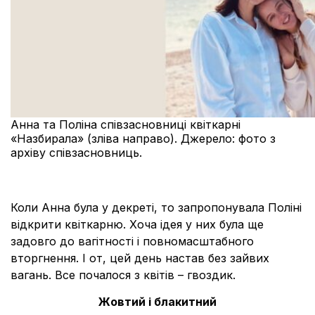
Анна та Поліна співзасновниці квіткарні
«Назбирала» (зліва направо). Джерело: фото з
архіву співзасновниць.
Коли Анна була у декреті, то
запропонувала Поліні
відкрити квіткарню. Хоча ідея у них була ще
задовго до вагітності і
повномасштабного
вторгнення. І от, цей день настав без зайвих
вагань. Все почалося з квітів – гвоздик.
Жовтий і блакитний