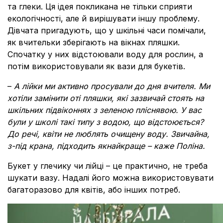
та глеки. Ця ідея покликана не тільки сприяти
екологічності, але й вирішувати іншу проблему.
Дівчата пригадують, що у шкільні часи помічали,
як вчительки зберігають на вікнах пляшки.
Спочатку у них відстоювали воду для рослин, а
потім використовували як вази для букетів.
–
А лійки ми активно просували до дня вчителя. Ми
хотіли замінити оті пляшки, які зазвичай стоять на
шкільних підвіконнях з зеленою пліснявою. У вас
були у школі такі типу з водою, що відстоюється?
До речі, квіти не люблять очищену воду. Звичайна,
з-під крана, підходить якнайкраще – каже Поліна.
Букет у глечику чи лійці – це практично, не треба
шукати вазу. Надалі його можна використовувати
багаторазово для квітів, або інших потреб.