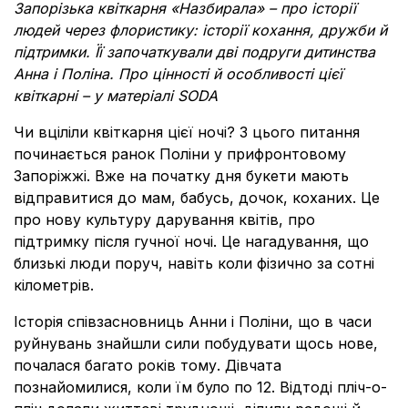
Запорізька квіткарня «Назбирала» – про історії
людей через флористику: історії кохання, дружби й
підтримки. Її започаткували дві подруги дитинства
Анна і Поліна. Про цінності й особливості цієї
квіткарні – у матеріалі SODA
Чи вціліли квіткарня цієї ночі? З цього питання
починається ранок Поліни у прифронтовому
Запоріжжі. Вже на початку дня букети мають
відправитися до мам, бабусь, дочок, коханих. Це
про нову культуру дарування квітів, про
підтримку після гучної ночі. Це нагадування, що
близькі люди поруч, навіть коли фізично за сотні
кілометрів.
Історія співзасновниць Анни і Поліни, що в часи
руйнувань знайшли сили побудувати щось нове,
почалася багато років тому. Дівчата
познайомилися, коли їм було по 12. Відтоді пліч-о-