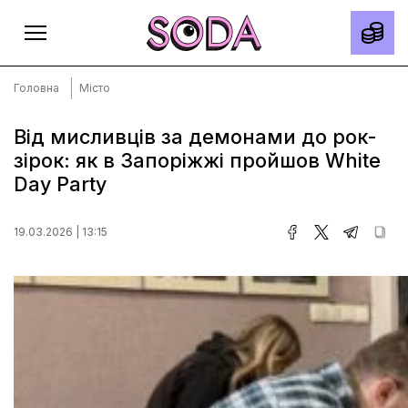
Головна
Місто
Від мисливців за демонами до рок-
зірок: як в Запоріжжі пройшов White
Головна
Day Party
Тексти
Спецпроєкти
19.03.2026 | 13:15
Slow news
Місто
Про нас
Редакційна політика
Правила використання матеріалів