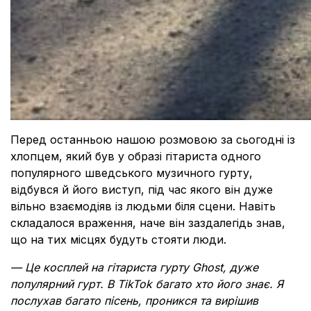
Перед останньою нашою розмовою за сьогодні із
хлопцем, який був у образі гітариста одного
популярного шведського музичного гурту,
відбувся й його виступ, під час якого він дуже
вільно взаємодіяв із людьми біля сцени. Навіть
складалося враження, наче він заздалегідь знав,
що на тих місцях будуть стояти люди.
— Це косплей на гітариста гурту Ghost, дуже
популярний гурт. В TikTok багато хто його знає. Я
послухав багато пісень, проникся та вирішив