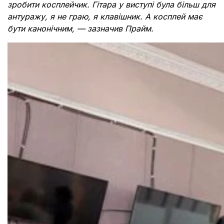
зробити косплейчик. Гітара у виступі була більш для
антуражу, я не граю, я клавішник. А косплей має
бути канонічним, — зазначив Прайм.