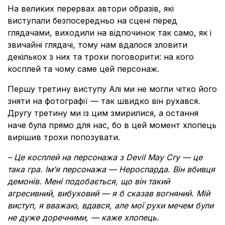
На великих перервах автори образів, які
виступали безпосередньо на сцені перед
глядачами, виходили на відпочинок так само, як і
звичайні глядачі, тому нам вдалося зловити
декількох з них та трохи поговорити: на кого
косплей та чому саме цей персонаж.
Першу третину виступу Алі ми не могли чітко його
зняти на фотографії — так швидко він рухався.
Другу третину ми із цим змирилися, а остання
наче була прямо для нас, бо в цей момент хлопець
вирішив трохи попозувати.
– Це косплей на персонажа з Devil May Cry — це
така гра. Ім’я персонажа — Нероспарда. Він вбивця
демонів. Мені подобається, що він такий
агресивний, вибуховий — я б сказав вогняний. Мій
виступ, я вважаю, вдався, але мої рухи мечем були
не дуже доречними, — каже хлопець.