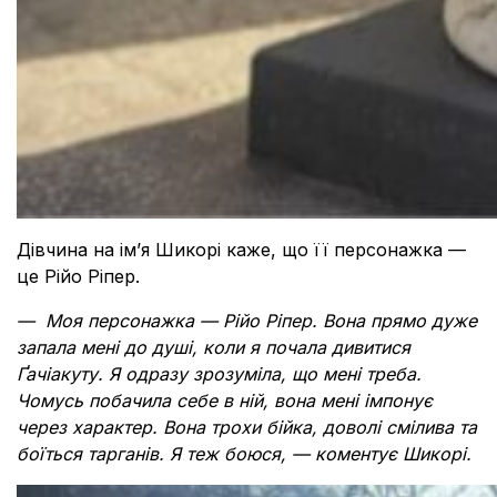
Дівчина на імʼя Шикорі каже, що її персонажка —
це Рійо Ріпер.
— Моя персонажка — Рійо Ріпер. Вона прямо дуже
запала мені до душі, коли я почала дивитися
Ґачіакуту. Я одразу зрозуміла, що мені треба.
Чомусь побачила себе в ній, вона мені імпонує
через характер. Вона трохи бійка, доволі смілива та
боїться тарганів. Я теж боюся, — коментує Шикорі.