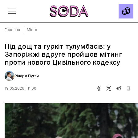
Головна
Місто
Під дощ та гуркіт тулумбасів: у
Запоріжжі вдруге пройшов мітинг
Головна
проти нового Цивільного кодексу
Тексти
Спецпроєкти
Річард Пугач
Slow news
19.05.2026 | 11:00
Місто
Про нас
Редакційна політика
Правила використання матеріалів