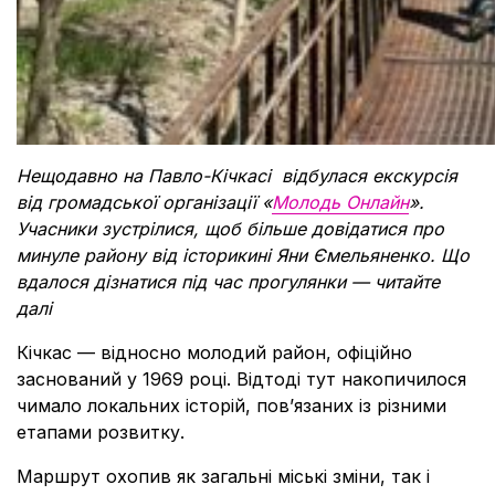
Нещодавно на Павло-Кічкасі відбулася екскурсія
від громадської організації «
Молодь Онлайн
».
Учасники зустрілися, щоб більше довідатися про
минуле району від історикині Яни Ємельяненко. Що
вдалося дізнатися під час прогулянки — читайте
далі
Кічкас — відносно молодий район, офіційно
заснований у 1969 році. Відтоді тут накопичилося
чимало локальних історій, пов’язаних із різними
етапами розвитку.
Маршрут охопив як загальні міські зміни, так і