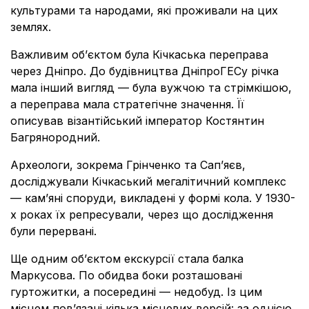
культурами та народами, які проживали на цих
землях.
Важливим об’єктом була Кічкаська переправа
через Дніпро. До будівництва ДніпроГЕСу річка
мала інший вигляд — була вужчою та стрімкішою,
а переправа мала стратегічне значення. Її
описував візантійський імператор Костянтин
Багрянородний.
Археологи, зокрема Грінченко та Сап’яєв,
досліджували Кічкаський мегалітичний комплекс
— кам’яні споруди, викладені у формі кола. У 1930-
х роках їх репресували, через що дослідження
були перервані.
Ще одним обʼєктом екскурсії стала балка
Маркусова. По обидва боки розташовані
гуртожитки, а посередині — недобуд. Із цим
місцем пов’язані кілька місцевих версій: за однією