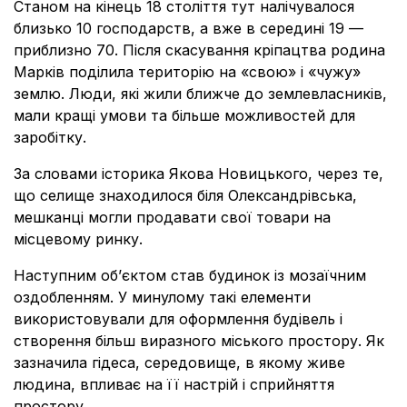
Станом на кінець 18 століття тут налічувалося
близько 10 господарств, а вже в середині 19 —
приблизно 70. Після скасування кріпацтва родина
Марків поділила територію на «свою» і «чужу»
землю. Люди, які жили ближче до землевласників,
мали кращі умови та більше можливостей для
заробітку.
За словами історика Якова Новицького, через те,
що селище знаходилося біля Олександрівська,
мешканці могли продавати свої товари на
місцевому ринку.
Наступним обʼєктом став будинок із мозаїчним
оздобленням. У минулому такі елементи
використовували для оформлення будівель і
створення більш виразного міського простору. Як
зазначила гідеса, середовище, в якому живе
людина, впливає на її настрій і сприйняття
простору.