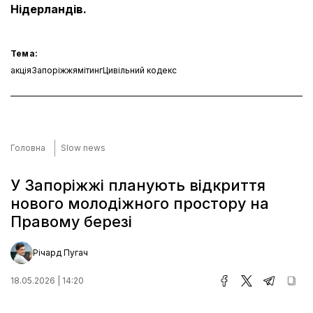
Нідерландів.
Тема:
акція
Запоріжжя
мітинг
Цивільний кодекс
Головна
Slow news
У Запоріжжі планують відкриття
нового молодіжного простору на
Правому березі
Річард Пугач
18.05.2026 | 14:20