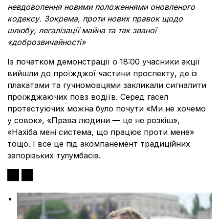
невдоволення новими положеннями оновленого
кодексу. Зокрема, проти нових правок щодо
шлюбу, легалізації майна та так званої
«доброзвичайності»
Із початком демонстрації о 18:00 учасники акції
вийшли до проїжджої частини проспекту, де із
плакатами та гучномовцями закликали сигналити
проїжджаючих повз водіїв. Серед гасел
протестуючих можна було почути «Ми не хочемо
у совок», «Права людини — це не розкіш»,
«Нахіба мені система, що працює проти мене»
тощо. І все це під акомпанемент традиційних
запорізьких тулумбасів.