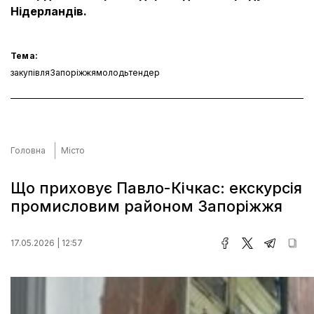
Нідерландів.
Тема:
закупівля
Запоріжжя
молодь
тендер
Головна
Місто
Що приховує Павло-Кічкас: екскурсія
промисловим районом Запоріжжя
17.05.2026 | 12:57