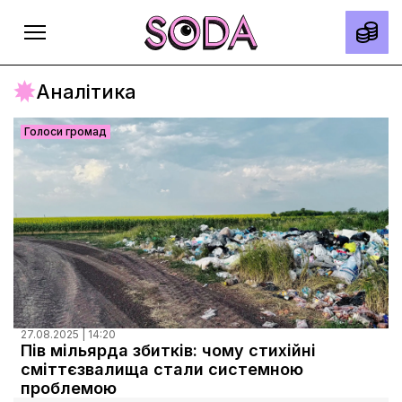
Аналітика
Голоси громад
Головна
Тексти
Спецпроєкти
Slow news
Місто
Про нас
27.08.2025 | 14:20
Редакційна політика
Пів мільярда збитків: чому стихійні
сміттєзвалища стали системною
Правила використання матеріалів
проблемою