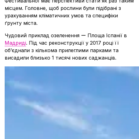
Фестивальної має перспективи стати як раз таким
місцем. Головне, щоб рослини були підібрані з
урахуванням кліматичних умов та специфіки
ґрунту міста.
Чудовий приклад озеленення ー Площа Іспанії в
Мадриді
. Під час реконструкції у 2017 році її
об’єднали з кількома прилеглими парками та
висадили близько 1 тисячі нових саджанців.