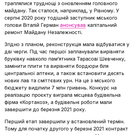
траплялися труднощі з оновленням головного
майдану. Так сталося, наприклад, у Рівному. У
серпні 2020 року тодішній заступник міського
голови Віталій Герман
анонсував
капітальний
ремонт Майдану Незалежності.
Згідно з планом, реконструкція мала відбуватися у
дві черги. Під час першої запланували вирівняти
бруківку навколо пам’ятника Тарасові Шевченку,
замінити плити та вирівняти бордюри біля
центральної аптеки, а також встановити десять
нових лав та сміттєвих урн. На це з міського
бюджету виділили 7 млн гривень. Конкурс на
реалізацію проєкту виграла місцева будівельна
фірма «Кортакоз», а будівельні роботи мали
завершити до березня 2021 року.
Перший етап завершили у встановлений термін.
Тому для початку другого у березні 2021 контракт