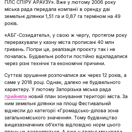
ПЛС СПІРУ АРАУЗУ». Вже у лютому 2006 року
міська рада передала компанії в оренду дві
земельні ділянки 1,51 га и 0,87 га терміном на 49
років.
«АБГ-Созидатель», у свою ж чергу, протягом року
перерахували у казну міста прописані 40 млн
гривень. Попри це, реалізація проєкту так і не
почалась. Будівельні роботи постійно відкладалися
через різні технічні та економічні причини.
Суттєві зрушення розпочалися аж через 12 років, а
саме у 2018 році. Однак, далеко не будівельного
характеру. У лютому Запорізька міська рада
прийняла
новий план зонування території міста. За
ним земельні ділянки на площі Фестивальній
віднесли до категорії «Громадсько-ділова зона
загальноміського значення». Тому будівництво
вищезазначених об’єктів відповідно норм цього
плану не дозволяється. А вже у травні міськрада