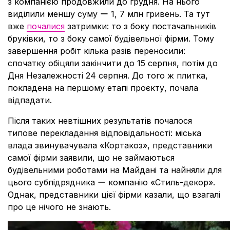
з компанією продовжили до грудня. На нього
виділили меншу суму ー 1, 7 млн гривень. Та тут
вже
почалися
затримки: то з боку постачальників
бруківки, то з боку самої будівельної фірми. Тому
завершення робіт кілька разів переносили:
спочатку обіцяли закінчити до 15 серпня, потім до
Дня Незалежності 24 серпня. До того ж плитка,
покладена на першому етапі проєкту, почала
відпадати.
Після таких невтішних результатів почалося
типове перекладання відповідальності: міська
влада звинувачувала «Кортакоз», представники
самої фірми заявили, що не займаються
будівельними роботами на Майдані та найняли для
цього субпідрядника ー компанію «Стиль-декор».
Однак, представники цієї фірми казали, що взагалі
про це нічого не знають.