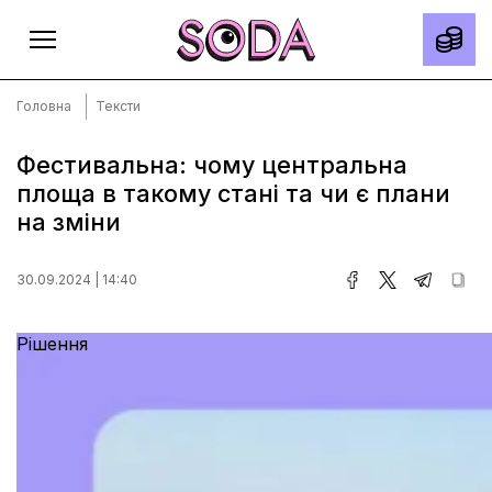
Головна
Тексти
Фестивальна: чому центральна
площа в такому стані та чи є плани
Головна
на зміни
Тексти
Спецпроєкти
30.09.2024 | 14:40
Slow news
Рішення
Місто
Про нас
Редакційна політика
Правила використання матеріалів