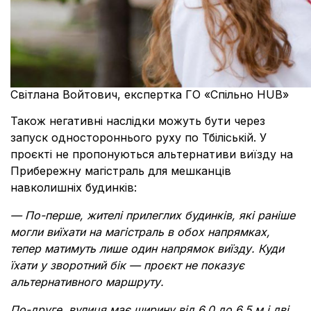
Світлана Войтович, експертка ГО «Спільно HUB»
Також негативні наслідки можуть бути через
запуск одностороннього руху по Тбіліській. У
проєкті не пропонуються альтернативи виїзду на
Прибережну магістраль для мешканців
навколишніх будинків:
— По-перше, жителі прилеглих будинків, які раніше
могли виїхати на магістраль в обох напрямках,
тепер матимуть лише один напрямок виїзду. Куди
їхати у зворотний бік — проєкт не показує
альтернативного маршруту.
По-друге, вулиця має ширину від 6,0 до 6,5 м і дві