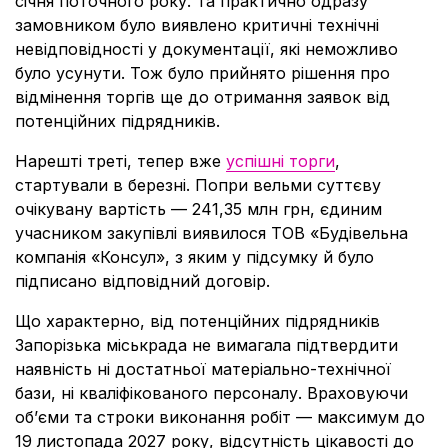
січня поточного року. Та практично одразу
замовником було виявлено критичні технічні
невідповідності у документації, які неможливо
було усунути. Тож було прийнято рішення про
відмінення торгів ще до отримання заявок від
потенційних підрядників.
Нарешті треті, тепер вже
успішні торги
,
стартували в березні. Попри вельми суттєву
очікувану вартість — 241,35 млн грн, єдиним
учасником закупівлі виявилося ТОВ «Будівельна
компанія «Консул», з яким у підсумку й було
підписано відповідний договір.
Що характерно, від потенційних підрядників
Запорізька міськрада не вимагала підтвердити
наявність ні достатньої матеріально-технічної
бази, ні кваліфікованого персоналу. Враховуючи
об’єми та строки виконання робіт — максимум до
19 листопада 2027 року, відсутність цікавості до