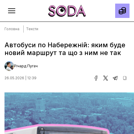
Головна
Тексти
Автобуси по Набережній: яким буде
новий маршрут та що з ним не так
Головна
Тексти
Річард Пугач
Спецпроєкти
26.05.2026 | 12:39
Slow news
Місто
Про нас
Редакційна політика
Правила використання матеріалів