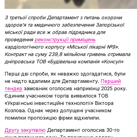
З третьої спроби Департамент з питань охорони
здоров’я та медичного забезпечення Запорізької
міської ради все ж обрав підрядника для
проведення
реконструкції приміщень
кардіологічного корпусу «Міської лікарні №9».
Контракт на суму 239,8 мільйона гривень отримала
дніпровська ТОВ «Будівельна компанія «Консул»
Перші дві спроби, як неважко здогадатися, були
не надто вдалими для Департаменту.
Перший
тендер
замовник оголосив наприкінці 2025 року.
Єдиним учасником торгів виявилося ТОВ
«Українські інвестиційні технології» Віктора
Козлова. Однак через допущені учасником
помилки пропозицію фірми відхилили.
Другу закупівлю
Департамент оголосив 30-го