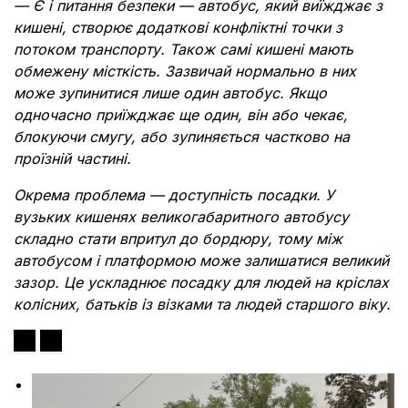
— Є і питання безпеки — автобус, який виїжджає з
кишені, створює додаткові конфліктні точки з
потоком транспорту. Також самі кишені мають
обмежену місткість. Зазвичай нормально в них
може зупинитися лише один автобус. Якщо
одночасно приїжджає ще один, він або чекає,
блокуючи смугу, або зупиняється частково на
проїзній частині.
Окрема проблема — доступність посадки. У
вузьких кишенях великогабаритного автобусу
складно стати впритул до бордюру, тому між
автобусом і платформою може залишатися великий
зазор. Це ускладнює посадку для людей на кріслах
колісних, батьків із візками та людей старшого віку.