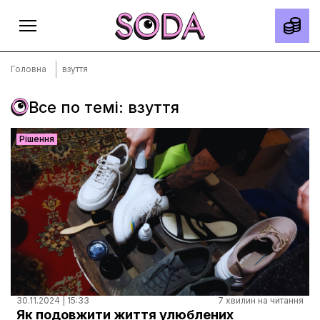
Головна
взуття
Все по темі: взуття
Головна
Рішення
Тексти
Спецпроєкти
Slow news
Місто
Про нас
Редакційна політика
Правила використання матеріалів
30.11.2024 | 15:33
7 хвилин на читання
Як подовжити життя улюблених