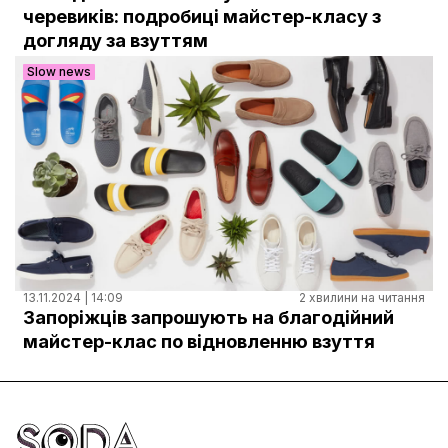
Документи
черевиків: подробиці майстер-класу з
догляду за взуттям
Slow news
13.11.2024 | 14:09
2 хвилини на читання
Запоріжців запрошують на благодійний
майстер-клас по відновленню взуття