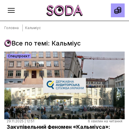
Головна
Кальміус
Все по темі: Кальміус
Головна
Спецпроєкт
Тексти
Спецпроєкти
Slow news
Місто
Про нас
Редакційна політика
Правила використання матеріалів
29.11.2025 | 12:51
6 хвилин на читання
Закупівельний феномен «Кальміуса»: