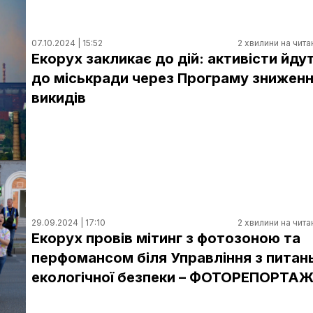
07.10.2024 | 15:52
2 хвилини на чита
Екорух закликає до дій: активісти йду
до міськради через Програму знижен
викидів
29.09.2024 | 17:10
2 хвилини на чита
Екорух провів мітинг з фотозоною та
перфомансом біля Управління з питан
екологічної безпеки – ФОТОРЕПОРТА