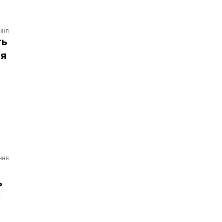
ння
ть
ня
ння
ь
Ж