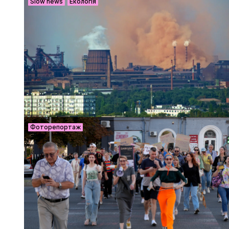
Slow news
Екологія
Фоторепортаж