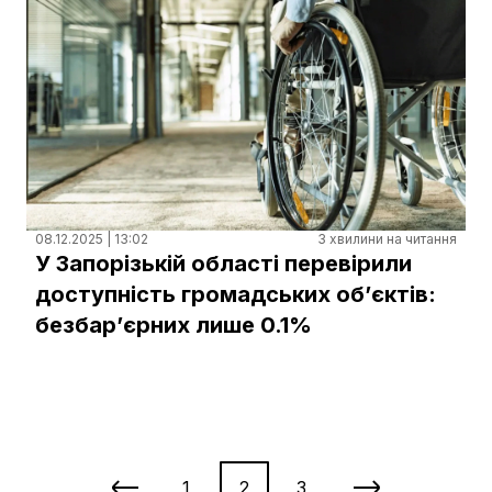
08.12.2025 | 13:02
3 хвилини на читання
У Запорізькій області перевірили
доступність громадських обʼєктів:
безбарʼєрних лише 0.1%
1
2
3