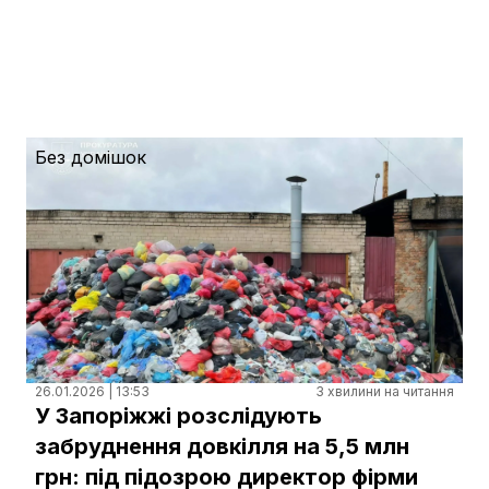
Без домішок
26.01.2026 | 13:53
3 хвилини на читання
У Запоріжжі розслідують
забруднення довкілля на 5,5 млн
грн: під підозрою директор фірми