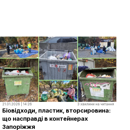
21.01.2026 | 14:26
3 хвилини на читання
Біовідходи, пластик, вторсировина:
що насправді в контейнерах
Запоріжжя