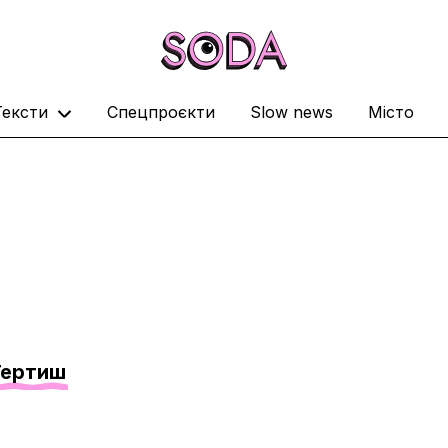
Тексти
Спецпроєкти
Slow news
Місто
Тертиш