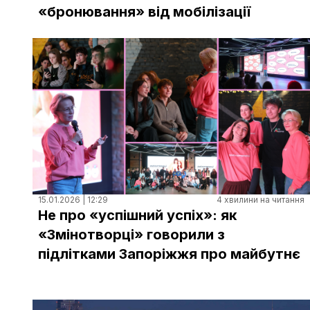
«бронювання» від мобілізації
15.01.2026 | 12:29
4 хвилини на читання
Не про «успішний успіх»: як
«Змінотворці» говорили з
підлітками Запоріжжя про майбутнє