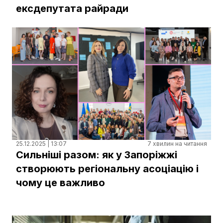
ексдепутата райради
25.12.2025 | 13:07
7 хвилин на читання
Сильніші разом: як у Запоріжжі
створюють регіональну асоціацію і
чому це важливо